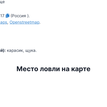
ще
817
(Россия ).
Maps
,
Openstreetmap
.
й):
карасик, щука.
Место ловли на карте