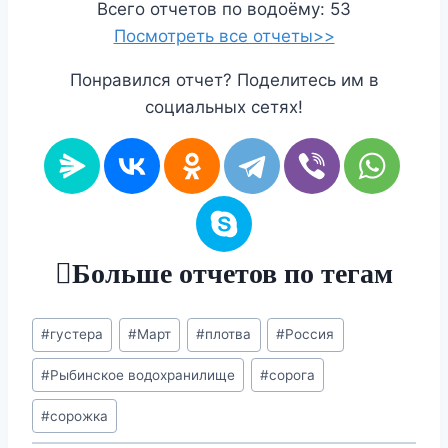
Всего отчетов по водоёму: 53
Посмотреть все отчеты>>
Понравился отчет? Поделитесь им в
социальных сетях!
Больше отчетов по тегам
Метки
#
густера
#
Март
#
плотва
#
Россия
записи:
#
Рыбинское водохранилище
#
сорога
#
сорожка