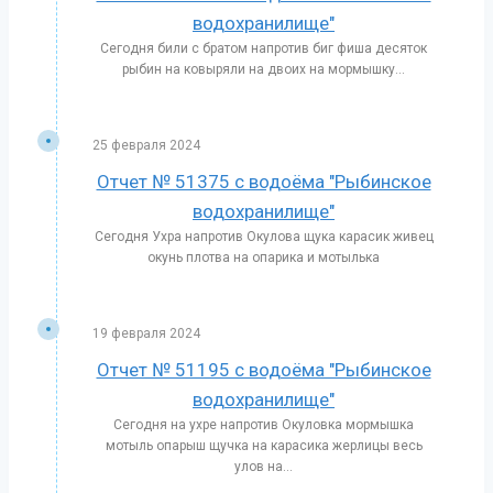
водохранилище"
Сегодня били с братом напротив биг фиша десяток
рыбин на ковыряли на двоих на мормышку...
25 февраля 2024
Отчет № 51375 с водоёма "Рыбинское
водохранилище"
Сегодня Ухра напротив Окулова щука карасик живец
окунь плотва на опарика и мотылька
19 февраля 2024
Отчет № 51195 с водоёма "Рыбинское
водохранилище"
Сегодня на ухре напротив Окуловка мормышка
мотыль опарыш щучка на карасика жерлицы весь
улов на...