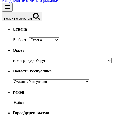
Ежедневные отчеты о рыбалке
поиск по отчетам
Страна
Выбрать
Округ
текст ридер
Область/Республика
Район
Город/деревня/село