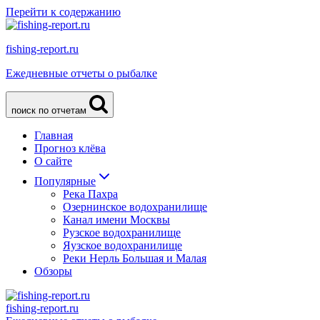
Перейти к содержанию
fishing-report.ru
Ежедневные отчеты о рыбалке
поиск по отчетам
Главная
Прогноз клёва
О сайте
Популярные
Река Пахра
Озернинское водохранилище
Канал имени Москвы
Рузское водохранилище
Яузское водохранилище
Реки Нерль Большая и Малая
Обзоры
fishing-report.ru