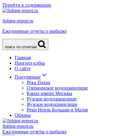
Перейти к содержанию
fishing-report.ru
Ежедневные отчеты о рыбалке
поиск по отчетам
Главная
Прогноз клёва
О сайте
Популярные
Река Пахра
Озернинское водохранилище
Канал имени Москвы
Рузское водохранилище
Яузское водохранилище
Реки Нерль Большая и Малая
Обзоры
fishing-report.ru
Ежедневные отчеты о рыбалке