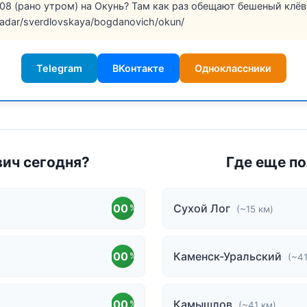
08 (рано утром) на Окунь? Там как раз обещают бешеный клёв!
/radar/sverdlovskaya/bogdanovich/okun/
Telegram
ВКонтакте
Одноклассники
вич сегодня?
Где еще по
100
Сухой Лог
%
(~15 км)
100
Каменск-Уральский
%
(~41
100
Камышлов
%
(~41 км)