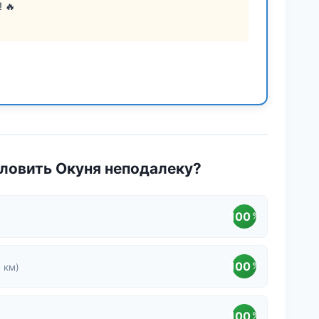
 🔥
ловить Окуня неподалеку?
100
%
100
%
 км)
100
%