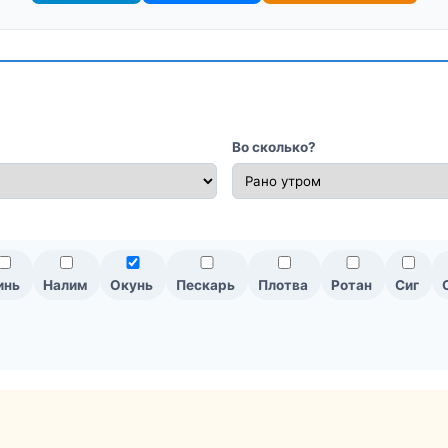
Во сколько?
инь
Налим
Окунь
Пескарь
Плотва
Ротан
Сиг