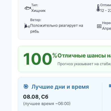
Тип:
Оптим
🐟
🌡️
Хищник
12 - 2
Ветер:
Нере
🌬️
📅
Положительно реагирует на
Апре
рябь
100
%
Отличные шансы на
Прогноз указывает на стаби

🎯 Лучшие дни и время
08.08, Сб
(лучшее время ~06:00)