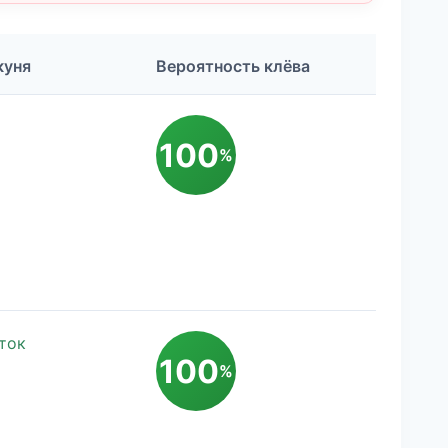
куня
Вероятность клёва
100
%
ток
100
%