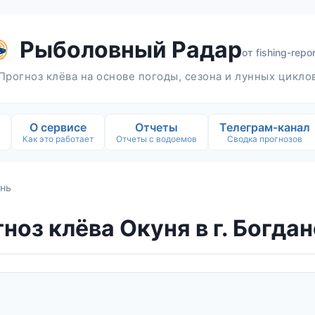
Рыболовный Радар
от
fishing-repor
Прогноз клёва на основе погоды, сезона и лунных цикло
О сервисе
Отчеты
Телеграм-канал
Как это работает
Отчеты с водоемов
Сводка прогнозов
нь
ноз клёва Окуня в г. Богда