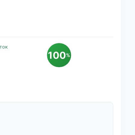
ток
100
%