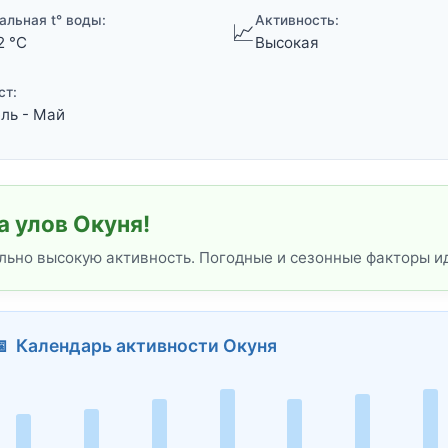
альная t° воды:
Активность:
📈
2 °C
Высокая
ст:
ль - Май
 улов Окуня!
льно высокую активность. Погодные и сезонные факторы и
 Календарь активности Окуня