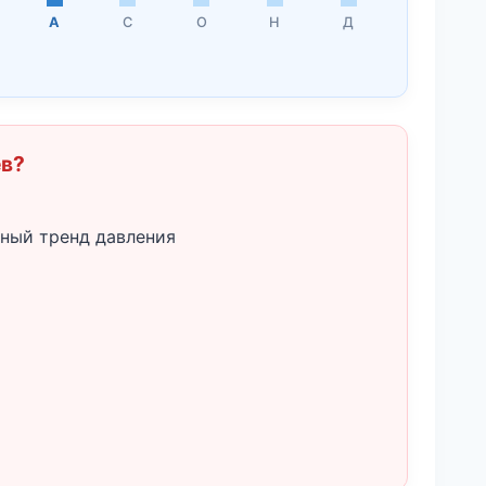
А
С
О
Н
Д
ёв?
ный тренд давления