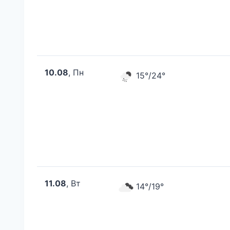
10.08
, Пн
15°/24°
11.08
, Вт
14°/19°