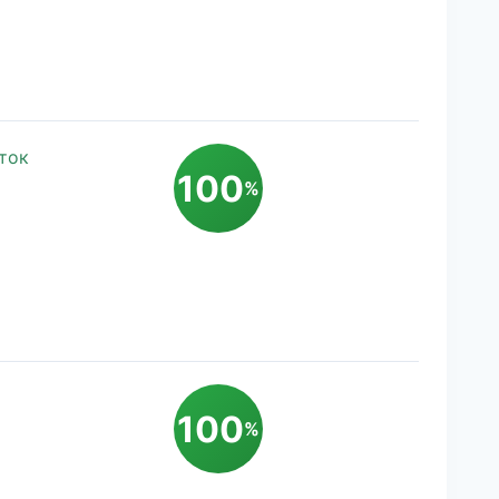
ток
100
%
100
%