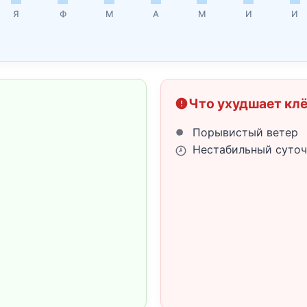
Я
Ф
М
А
М
И
И
Что ухудшает кл
Порывистый ветер
Нестабильный суточ