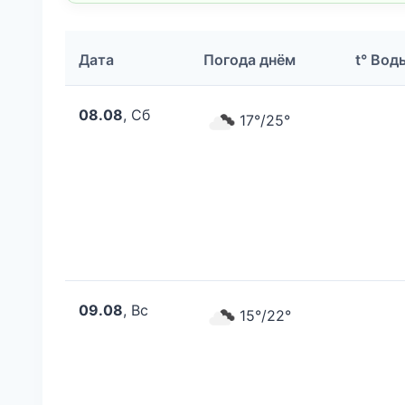
Дата
Погода днём
t° Вод
08.08
, Сб
17°/25°
09.08
, Вс
15°/22°