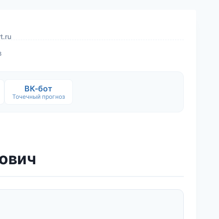
t.ru
в
ВК-бот
Точечный прогноз
нович