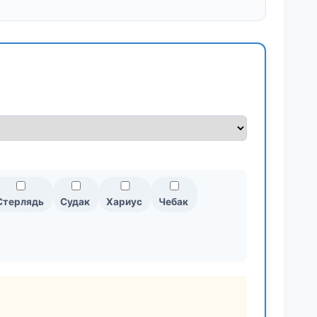
Стерлядь
Судак
Хариус
Чебак