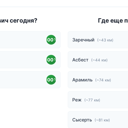
вич сегодня?
Где еще 
100
Заречный
%
(~43 км)
100
Асбест
%
(~44 км)
100
Арамиль
%
(~74 км)
Реж
(~77 км)
Сысерть
(~81 км)