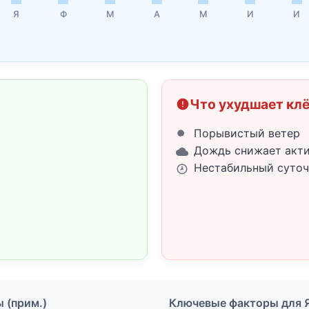
Я
Ф
М
А
М
И
И
Что ухудшает кл
Порывистый ветер
Дождь снижает акт
Нестабильный суточ
ы (прим.)
Ключевые факторы для 