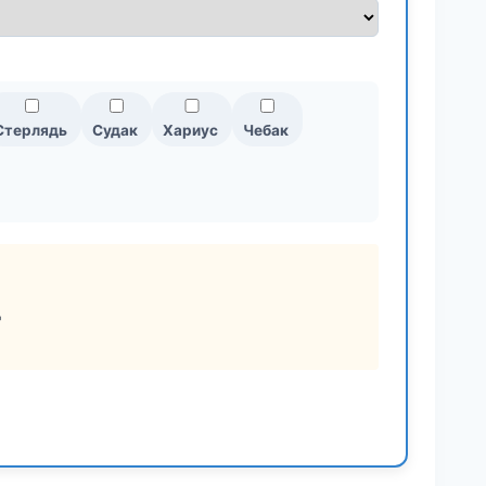
Стерлядь
Судак
Хариус
Чебак
