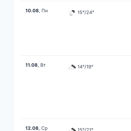
10.08
, Пн
15°/24°
11.08
, Вт
14°/19°
12.08
, Ср
15°/21°