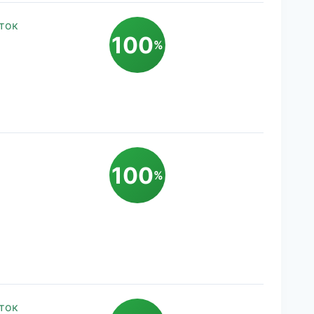
ток
100
%
100
%
ток