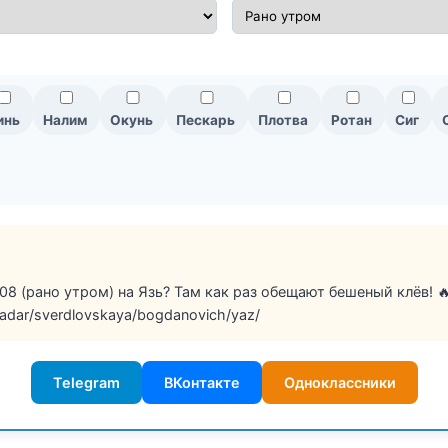
инь
Налим
Окунь
Пескарь
Плотва
Ротан
Сиг
08 (рано утром) на Язь? Там как раз обещают бешеный клёв! 
/radar/sverdlovskaya/bogdanovich/yaz/
Telegram
ВКонтакте
Одноклассники