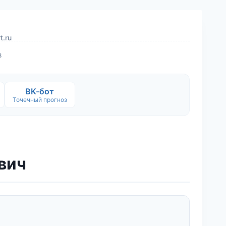
t.ru
в
ВК-бот
Точечный прогноз
ович