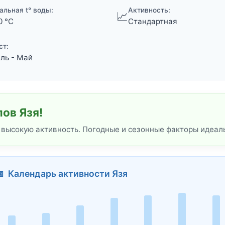
альная t° воды:
Активность:
📈
0 °C
Стандартная
ст:
ль - Май
ов Язя!
 высокую активность. Погодные и сезонные факторы идеал
 Календарь активности Язя