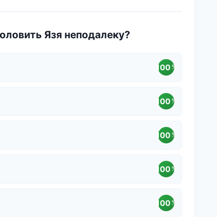
половить Язя неподалеку?
100
%
100
%
100
%
100
%
100
%