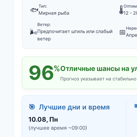
Тип:
Оптим
🐟
🌡️
Мирная рыба
12 - 2
Ветер:
Нере
🌬️
📅
Предпочитает штиль или слабый
Апре
ветер
96
%
Отличные шансы на ул
Прогноз указывает на стабильно

🎯 Лучшие дни и время
10.08, Пн
(лучшее время ~09:00)