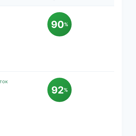
90
%
ток
92
%