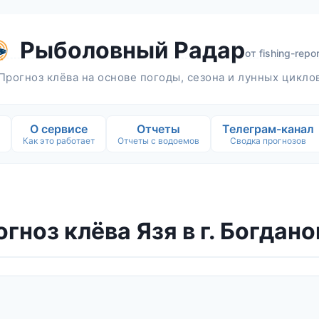
Рыболовный Радар
от
fishing-repor
Прогноз клёва на основе погоды, сезона и лунных цикло
О сервисе
Отчеты
Телеграм-канал
Как это работает
Отчеты с водоемов
Сводка прогнозов
гноз клёва Язя в г. Богдан