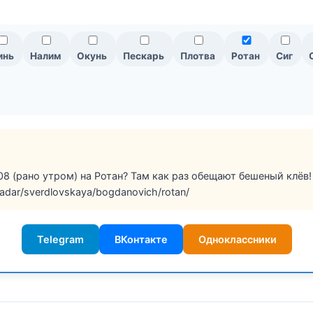
инь
Налим
Окунь
Пескарь
Плотва
Ротан
Сиг
08 (рано утром) на Ротан? Там как раз обещают бешеный клёв!
/radar/sverdlovskaya/bogdanovich/rotan/
Telegram
ВКонтакте
Одноклассники