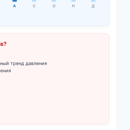
А
С
О
Н
Д
ёв?
ный тренд давления
ления