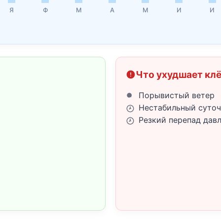
Я
Ф
М
А
М
И
И
Что ухудшает кл
Порывистый ветер
Нестабильный суточ
Резкий перепад дав