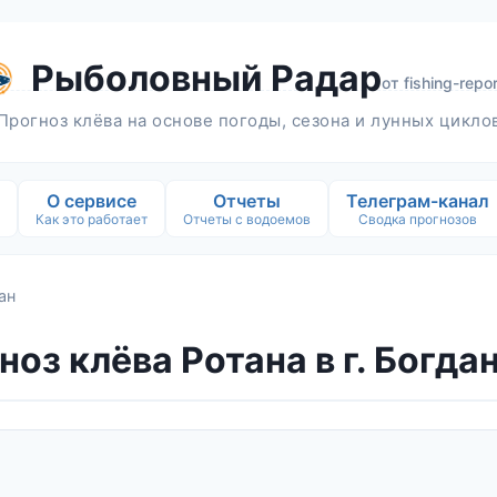
Рыболовный Радар
от
fishing-repor
Прогноз клёва на основе погоды, сезона и лунных цикло
О сервисе
Отчеты
Телеграм-канал
Как это работает
Отчеты с водоемов
Сводка прогнозов
ан
ноз клёва Ротана в г. Богда