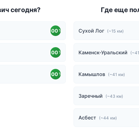
вич сегодня?
Где еще по
100
Сухой Лог
%
(~15 км)
100
Каменск-Уральский
%
(~41
100
Камышлов
%
(~41 км)
Заречный
(~43 км)
Асбест
(~44 км)