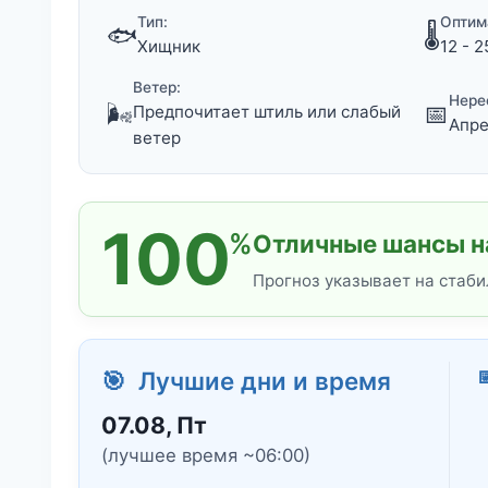
Тип:
Оптим
🐟
🌡️
Хищник
12 - 2
Ветер:
Нере
🌬️
📅
Предпочитает штиль или слабый
Апре
ветер
100
%
Отличные шансы на
Прогноз указывает на стаби

🎯 Лучшие дни и время
07.08, Пт
(лучшее время ~06:00)