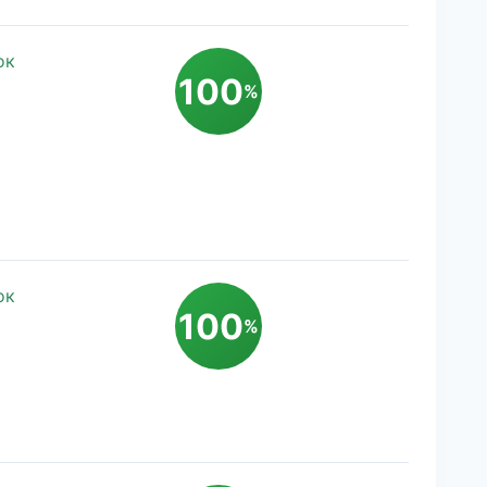
ок
100
%
ок
100
%