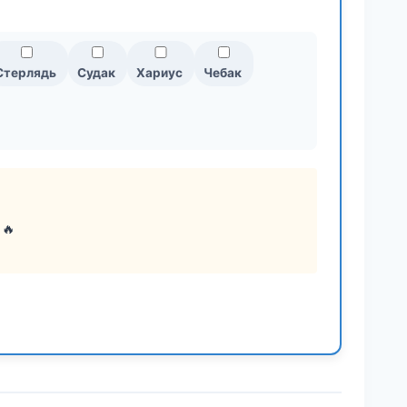
Стерлядь
Судак
Хариус
Чебак
 🔥