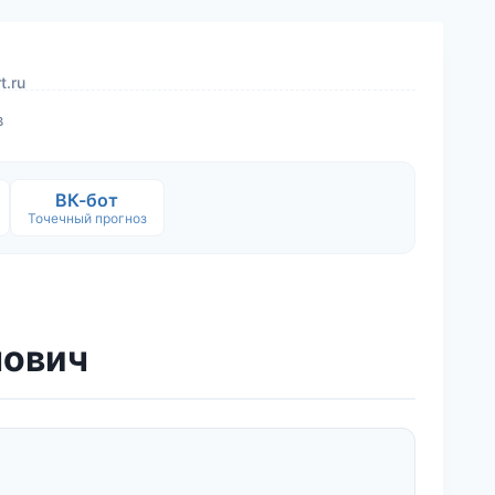
t.ru
в
ВК-бот
Точечный прогноз
нович