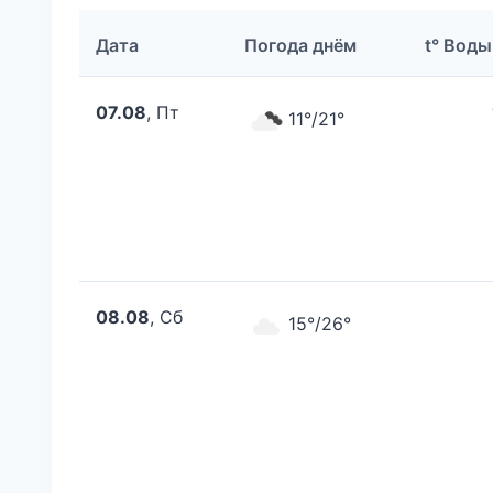
Дата
Погода днём
t° Воды
07.08
, Пт
11°/21°
08.08
, Сб
15°/26°