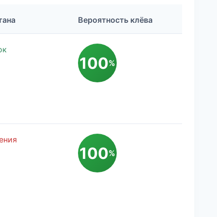
тана
Вероятность клёва
ок
100
%
ения
100
%