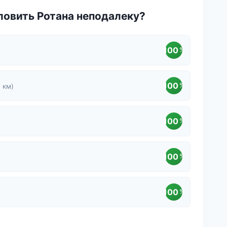
ловить Ротана неподалеку?
100
%
100
%
 км)
100
%
100
%
100
%