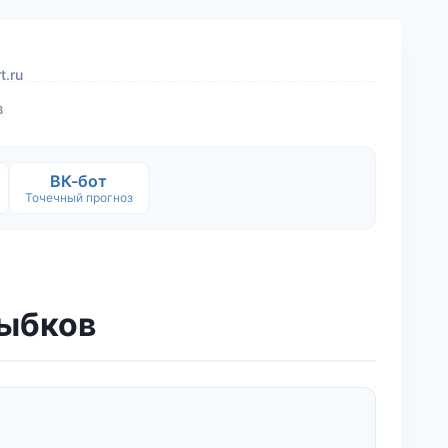
t.ru
в
ВК-бот
Точечный прогноз
зыбков