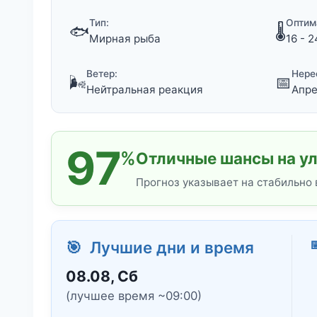
Тип:
Оптим
🐟
🌡️
Мирная рыба
16 - 2
Ветер:
Нере
🌬️
📅
Нейтральная реакция
Апре
97
%
Отличные шансы на ул
Прогноз указывает на стабильно

🎯 Лучшие дни и время
08.08, Сб
(лучшее время ~09:00)