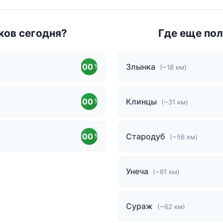
ков сегодня?
Где еще пол
100
Злынка
%
(~18 км)
100
Клинцы
%
(~31 км)
100
Стародуб
%
(~56 км)
Унеча
(~61 км)
Сураж
(~62 км)