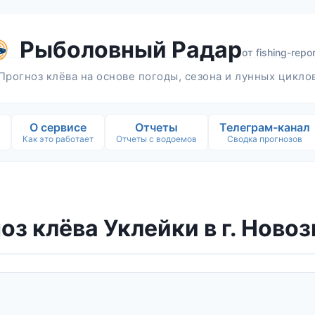
Рыболовный Радар
от
fishing-repor
Прогноз клёва на основе погоды, сезона и лунных цикло
О сервисе
Отчеты
Телеграм-канал
Как это работает
Отчеты с водоемов
Сводка прогнозов
оз клёва Уклейки в г. Ново