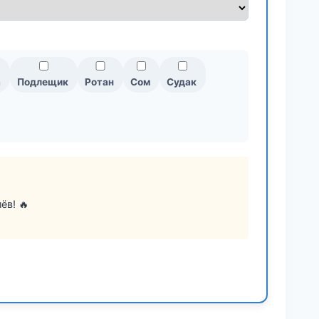
а
Подлещик
Ротан
Сом
Судак
ёв! 🔥