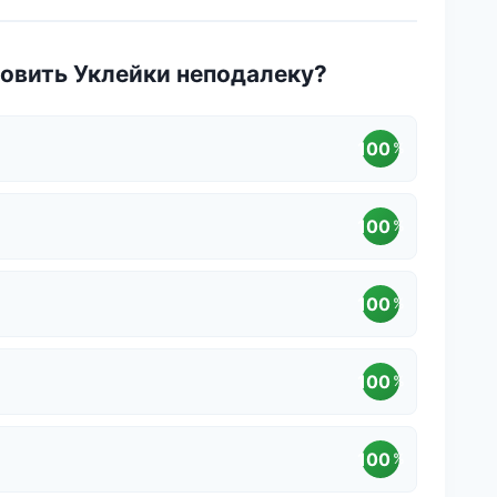
овить Уклейки неподалеку?
100
%
100
%
100
%
100
%
100
%