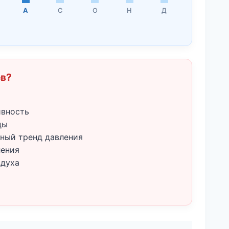
А
С
О
Н
Д
ёв?
ивность
ды
ный тренд давления
ления
здуха