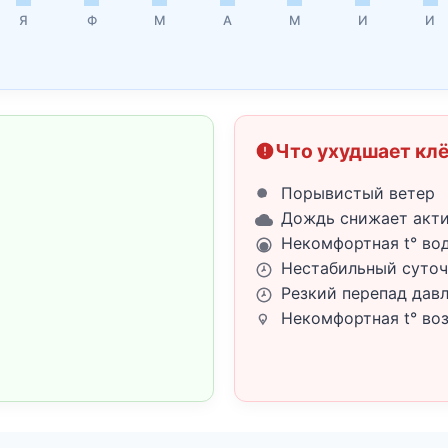
Я
Ф
М
А
М
И
И
Что ухудшает кл
Порывистый ветер
Дождь снижает акт
Некомфортная t° во
Нестабильный суточ
Резкий перепад дав
Некомфортная t° во