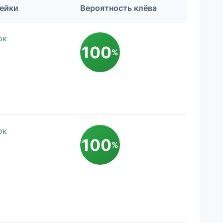
ейки
Вероятность клёва
ок
100
%
ок
100
%