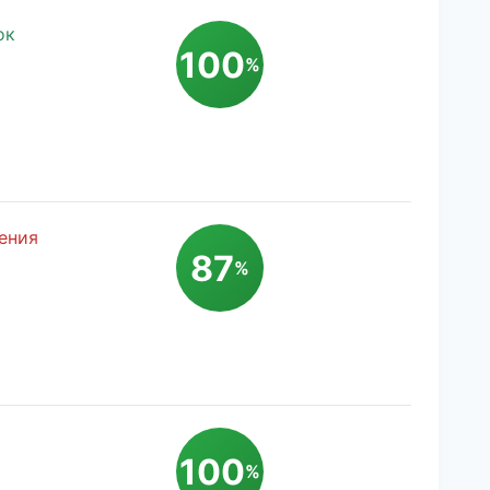
ок
100
%
ения
87
%
100
%