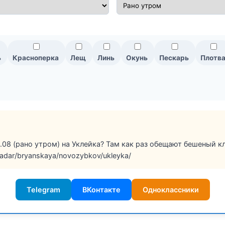
ь
Красноперка
Лещ
Линь
Окунь
Пескарь
Плотв
08 (рано утром) на Уклейка? Там как раз обещают бешеный кл
/radar/bryanskaya/novozybkov/ukleyka/
Telegram
ВКонтакте
Одноклассники