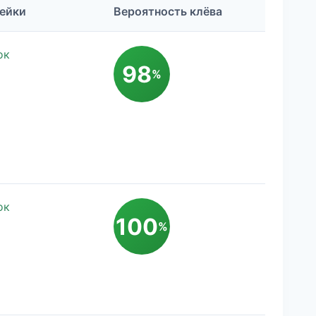
ейки
Вероятность клёва
ок
98
%
ок
100
%