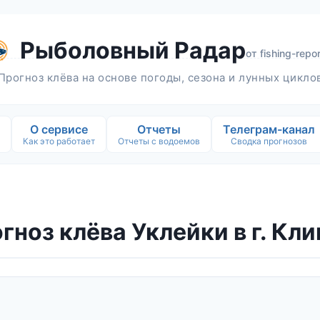
Рыболовный Радар
от
fishing-repor
Прогноз клёва на основе погоды, сезона и лунных цикло
О сервисе
Отчеты
Телеграм-канал
Как это работает
Отчеты с водоемов
Сводка прогнозов
гноз клёва Уклейки в г. Кл