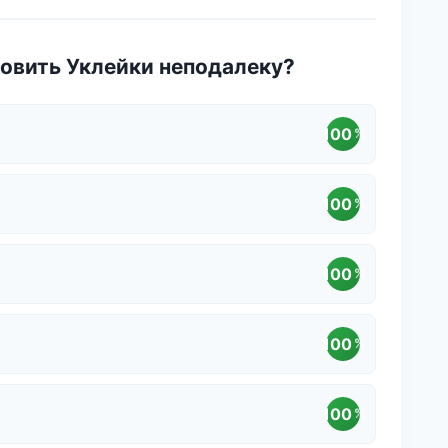
овить Уклейки неподалеку?
100
%
100
%
100
%
100
%
100
%