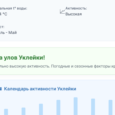
альная t° воды:
Активность:
📈
4 °C
Высокая
ст:
ль - Май
 улов Уклейки!
льно высокую активность. Погодные и сезонные факторы и
 Календарь активности Уклейки