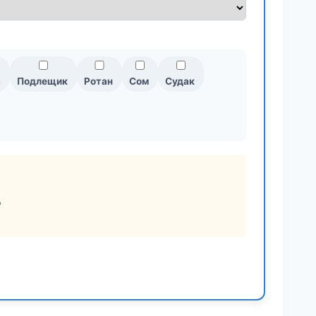
а
Подлещик
Ротан
Сом
Судак
