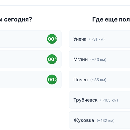
ы сегодня?
Где еще пол
100
Унеча
%
(~31 км)
100
Мглин
%
(~53 км)
100
Почеп
%
(~85 км)
Трубчевск
(~105 км)
Жуковка
(~132 км)