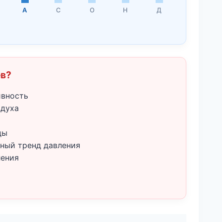
А
С
О
Н
Д
ёв?
ивность
здуха
ды
ный тренд давления
ления