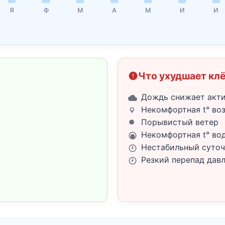
Я
Ф
М
А
М
И
И
Что ухудшает кл
Дождь снижает акт
Некомфортная t° во
Порывистый ветер
Некомфортная t° во
Нестабильный суточ
Резкий перепад дав