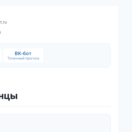
t.ru
в
ВК-бот
Точечный прогноз
инцы