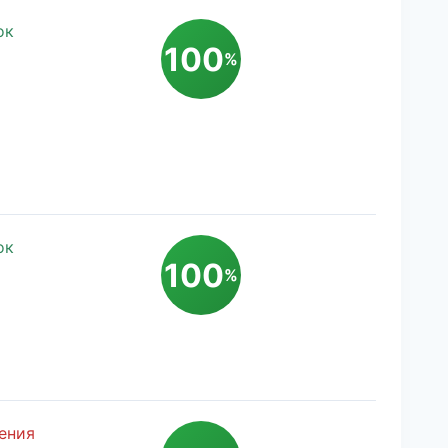
ок
100
%
ок
100
%
ения