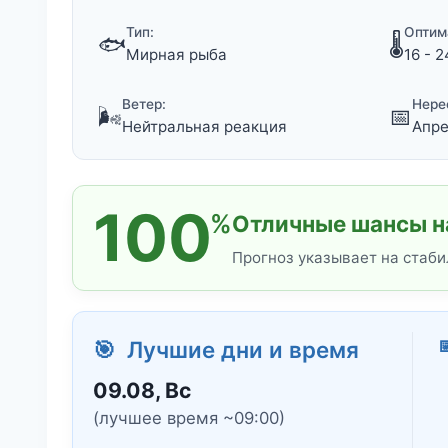
Тип:
Оптим
🐟
🌡️
Мирная рыба
16 - 2
Ветер:
Нере
🌬️
📅
Нейтральная реакция
Апре
100
%
Отличные шансы на
Прогноз указывает на стаби

🎯 Лучшие дни и время
09.08, Вс
(лучшее время ~09:00)