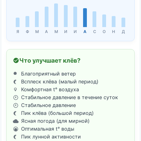
Я
Ф
М
А
М
И
И
А
С
О
Н
Д
Что улучшает клёв?
Благоприятный ветер
Всплеск клёва (малый период)
Комфортная t° воздуха
Стабильное давление в течение суток
Стабильное давление
Пик клёва (большой период)
Ясная погода (для мирной)
Оптимальная t° воды
Пик лунной активности