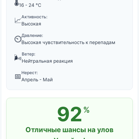
🌡️
16 - 24 °C
Активность:
📈
Высокая
Давление:
⏲️
Высокая чувствительность к перепадам
Ветер:
🌬️
Нейтральная реакция
Нерест:
📅
Апрель - Май
92
%
Отличные шансы на улов