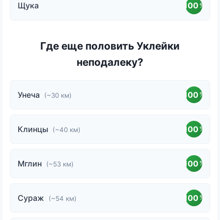
Щука
100
%
Где еще половить Уклейки
неподалеку?
Унеча
100
%
(~30 км)
Клинцы
100
%
(~40 км)
Мглин
100
%
(~53 км)
Сураж
100
%
(~54 км)