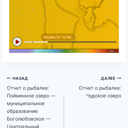
Навигация
НАЗАД
ДАЛЕЕ
Отчет о рыбалке:
Отчет о рыбалке:
по
Пойменное озеро —
Чудское озеро
записям
муниципальное
образование
Боголюбовское —
Центральный