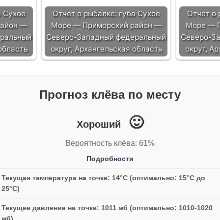
а Сухое
Отчет о рыбалке: губа Сухое
Отчет о 
район —
Море — Приморский район —
Море — 
еральный
Северо-Западный федеральный
Северо-З
область
округ, Архангельская область
округ, А
Прогноз клёва по месту
🙂
Хороший
Вероятность клёва: 61%
Подробности
Текущая температура на точке: 14°C (оптимально: 15°C до
25°C)
Текущее давление на точке: 1011 мб (оптимально: 1010-1020
мб)