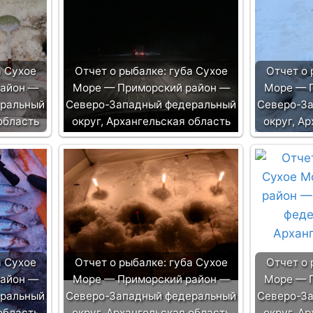
а Сухое
Отчет о рыбалке: губа Сухое
Отчет о 
район —
Море — Приморский район —
Море — 
еральный
Северо-Западный федеральный
Северо-З
область
округ, Архангельская область
округ, А
а Сухое
Отчет о рыбалке: губа Сухое
Отчет о 
район —
Море — Приморский район —
Море — 
еральный
Северо-Западный федеральный
Северо-З
область
округ, Архангельская область
округ, А