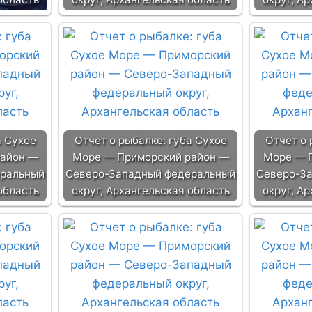
а Сухое
Отчет о рыбалке: губа Сухое
Отчет о 
район —
Море — Приморский район —
Море — 
еральный
Северо-Западный федеральный
Северо-З
область
округ, Архангельская область
округ, А