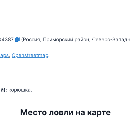
404387
(Россия, Приморский район, Северо-Западн
Maps
,
Openstreetmap
.
й):
корюшка.
Место ловли на карте