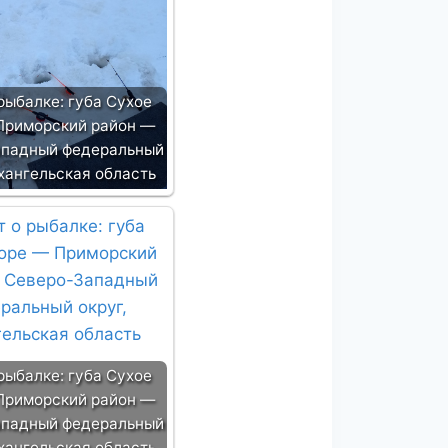
рыбалке: губа Сухое
Приморский район —
ападный федеральный
рхангельская область
рыбалке: губа Сухое
Приморский район —
ападный федеральный
рхангельская область