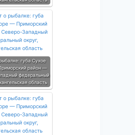
рыбалке: губа Сухое
Приморский район —
ападный федеральный
рхангельская область