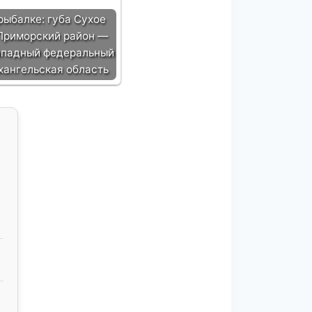
рыбалке: губа Сухое
Приморский район —
ападный федеральный
рхангельская область