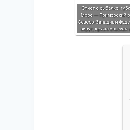
Отчет о рыбалке: губ
Море — Приморский 
Северо-Западный фед
округ, Архангельская 