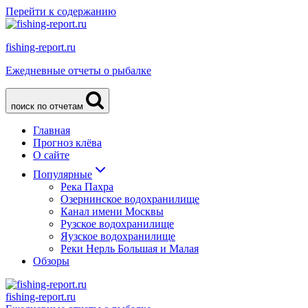
Перейти к содержанию
fishing-report.ru
Ежедневные отчеты о рыбалке
поиск по отчетам
Главная
Прогноз клёва
О сайте
Популярные
Река Пахра
Озернинское водохранилище
Канал имени Москвы
Рузское водохранилище
Яузское водохранилище
Реки Нерль Большая и Малая
Обзоры
fishing-report.ru