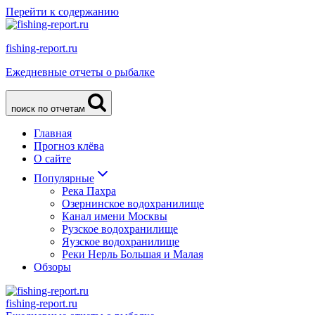
Перейти к содержанию
fishing-report.ru
Ежедневные отчеты о рыбалке
поиск по отчетам
Главная
Прогноз клёва
О сайте
Популярные
Река Пахра
Озернинское водохранилище
Канал имени Москвы
Рузское водохранилище
Яузское водохранилище
Реки Нерль Большая и Малая
Обзоры
fishing-report.ru