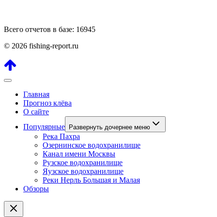
Всего отчетов в базе: 16945
© 2026 fishing-report.ru
Главная
Прогноз клёва
О сайте
Популярные
Развернуть дочернее меню
Река Пахра
Озернинское водохранилище
Канал имени Москвы
Рузское водохранилище
Яузское водохранилище
Реки Нерль Большая и Малая
Обзоры