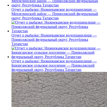
Отчет о рыбалке: Нижнекамское водохранилище —
Мензелинский район — Приволжский федеральный
округ, Республика Татарстан
Отчет о рыбалке: Нижнекамское водохранилище —
Приволжский федеральный округ, Республика
Татарстан
Отчет о рыбалке: Нижнекамское водохранилище —
Биюрганское сельское поселение — Приволжский
федеральный округ, Республика Татарстан