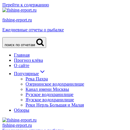
Перейти к содержанию
fishing-report.ru
Ежедневные отчеты о рыбалке
поиск по отчетам
Главная
Прогноз клёва
О сайте
Популярные
Река Пахра
Озернинское водохранилище
Канал имени Москвы
Рузское водохранилище
Яузское водохранилище
Реки Нерль Большая и Малая
Обзоры
fishing-report.ru