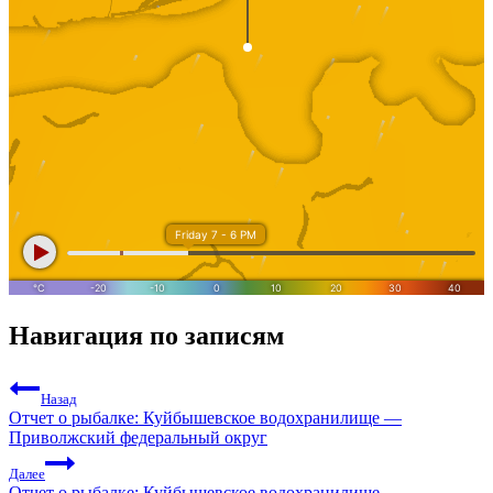
Навигация по записям
Назад
Отчет о рыбалке: Куйбышевское водохранилище —
Приволжский федеральный округ
Далее
Отчет о рыбалке: Куйбышевское водохранилище —