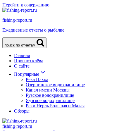
Перейти к содержанию
fishing-report.ru
Ежедневные отчеты о рыбалке
поиск по отчетам
Главная
Прогноз клёва
О сайте
Популярные
Река Пахра
Озернинское водохранилище
Канал имени Москвы
Рузское водохранилище
Яузское водохранилище
Реки Нерль Большая и Малая
Обзоры
fishing-report.ru