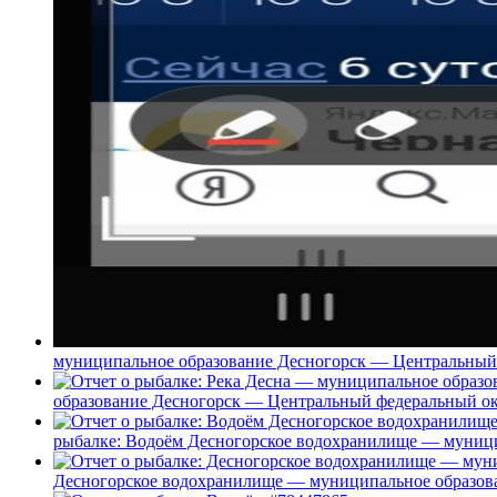
муниципальное образование Десногорск — Центральный 
образование Десногорск — Центральный федеральный окр
рыбалке: Водоём Десногорское водохранилище — муниц
Десногорское водохранилище — муниципальное образова