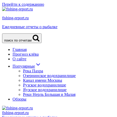
Перейти к содержанию
fishing-report.ru
Ежедневные отчеты о рыбалке
поиск по отчетам
Главная
Прогноз клёва
О сайте
Популярные
Река Пахра
Озернинское водохранилище
Канал имени Москвы
Рузское водохранилище
Яузское водохранилище
Реки Нерль Большая и Малая
Обзоры
fishing-report.ru