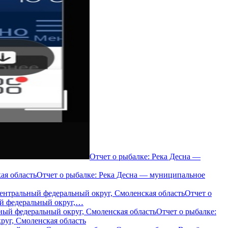
Отчет о рыбалке: Река Десна —
Отчет о рыбалке: Река Десна — муниципальное
Отчет о
й федеральный округ,…
Отчет о рыбалке:
уг, Смоленская область