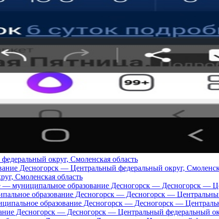
федеральный округ, Смоленская область
уг, Смоленская область
ипальное образование Десногорск — Десногорск — Центральны
ние Десногорск — Десногорск — Центральный федеральный окр