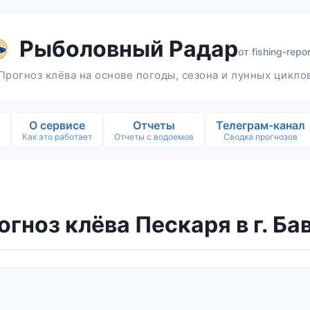
Рыболовный Радар
от
fishing-repor
Прогноз клёва на основе погоды, сезона и лунных цикло
О сервисе
Отчеты
Телеграм-канал
Как это работает
Отчеты с водоемов
Сводка прогнозов
огноз клёва Пескаря в г. Ба