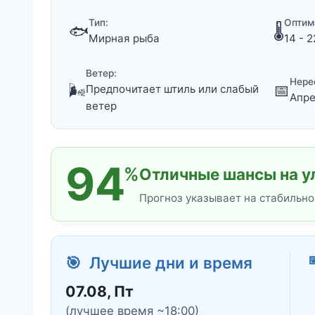
Тип:
Оптим
🐟
🌡️
Мирная рыба
14 - 2
Ветер:
Нере
🌬️
📅
Предпочитает штиль или слабый
Апре
ветер
94
%
Отличные шансы на у
Прогноз указывает на стабильно

🎯 Лучшие дни и время
07.08, Пт
(лучшее время ~18:00)