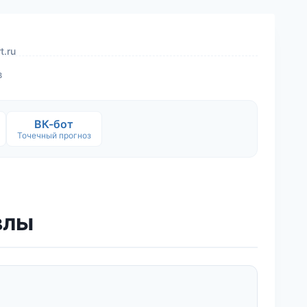
t.ru
в
ВК-бот
Точечный прогноз
влы