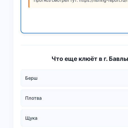
Прогноз смотрел тут: https://fishing-report.ru/r
Что еще клюёт в г. Бавл
Берш
Плотва
Щука