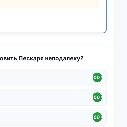
овить Пескаря неподалеку?
100
%
100
%
100
%