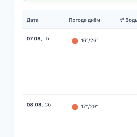
Дата
Погода днём
t° Вод
07.08
, Пт
16°/26°
08.08
, Сб
17°/29°