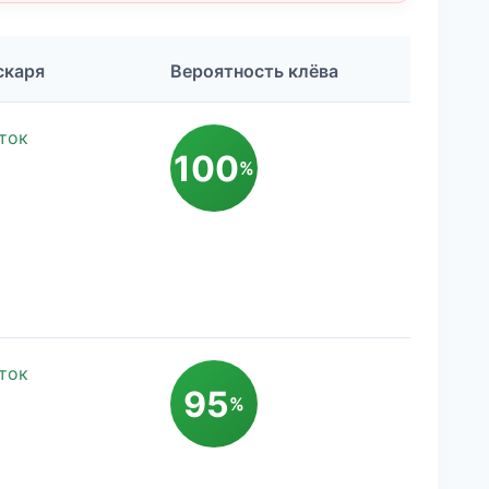
скаря
Вероятность клёва
ток
100
%
ток
95
%