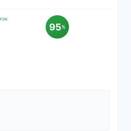
ток
95
%