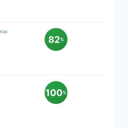
ток
82
%
100
%