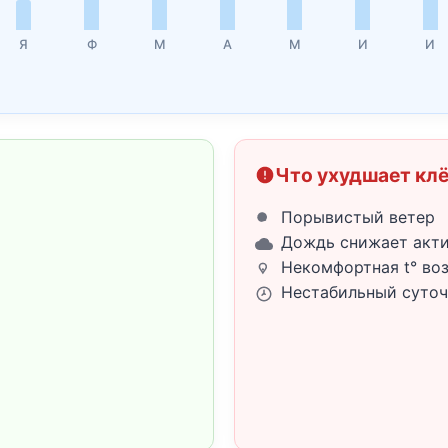
Я
Ф
М
А
М
И
И
Что ухудшает кл
Порывистый ветер
Дождь снижает акт
Некомфортная t° во
Нестабильный суточ