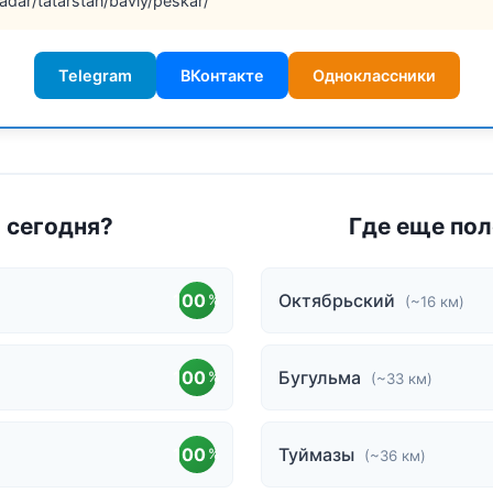
adar/tatarstan/bavly/peskar/
Telegram
ВКонтакте
Одноклассники
ы сегодня?
Где еще пол
100
Октябрьский
%
(~16 км)
100
Бугульма
%
(~33 км)
100
Туймазы
%
(~36 км)