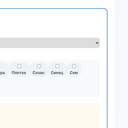
арь
Плотва
Сазан
Синец
Сом