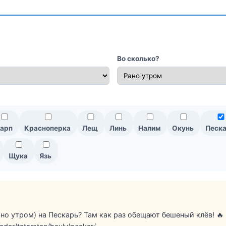
Во сколько?
арп
Красноперка
Лещ
Линь
Налим
Окунь
Песк
Щука
Язь
ано утром) на Пескарь? Там как раз обещают бешеный клёв! 🔥