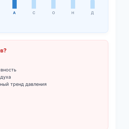
А
С
О
Н
Д
ёв?
ивность
здуха
ный тренд давления