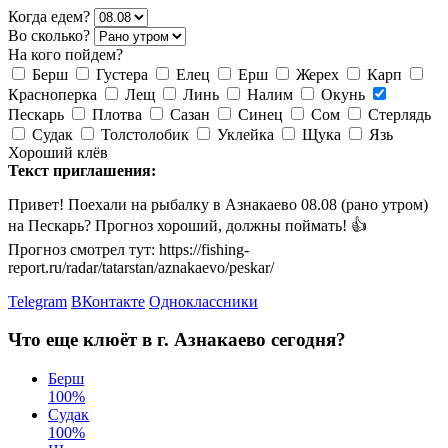
Когда едем?
Во сколько?
На кого пойдем?
Берш
Густера
Елец
Ерш
Жерех
Карп
Красноперка
Лещ
Линь
Налим
Окунь
Пескарь
Плотва
Сазан
Синец
Сом
Стерлядь
Судак
Толстолобик
Уклейка
Щука
Язь
Хороший клёв
Текст приглашения:
Привет! Поехали на рыбалку в Азнакаево 08.08 (рано утром)
на Пескарь? Прогноз хороший, должны поймать! 👍
Прогноз смотрел тут: https://fishing-
report.ru/radar/tatarstan/aznakaevo/peskar/
Telegram
ВКонтакте
Одноклассники
Что еще клюёт в г. Азнакаево сегодня?
Берш
100
%
Судак
100
%