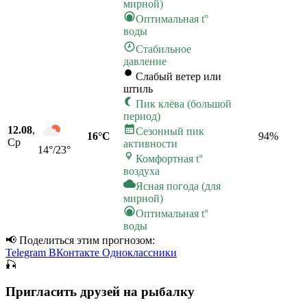
мирной)
Оптимальная t°
воды
Стабильное
давление
Слабый ветер или
штиль
Пик клёва (большой
период)
12.08
,
Сезонный пик
16°C
94
%
Ср
активности
14°/23°
Комфортная t°
воздуха
Ясная погода (для
мирной)
Оптимальная t°
воды
📢 Поделиться этим прогнозом:
Telegram
ВКонтакте
Одноклассники
🎣
Пригласить друзей на рыбалку