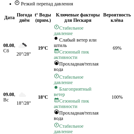
Резкий перепад давления
Погода
t° Воды
Ключевые факторы
Вероятность
Дата
днём
(прим.)
для Пескаря
клёва
Стабильное
давление
Слабый ветер или
08.08
,
штиль
19°C
69
%
Сб
Сезонный пик
20°/28°
активности
Прохладная/теплая
вода
Стабильное
давление
Благоприятный
09.08
,
ветер
18°C
100
%
Вс
Сезонный пик
18°/28°
активности
Прохладная/теплая
вода
Стабильное
давление