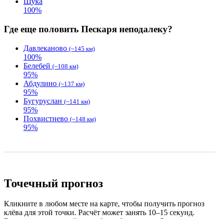
Щука
100
%
Где еще половить Пескаря неподалеку?
Давлеканово
(~145 км)
100
%
Белебей
(~108 км)
95
%
Абдулино
(~137 км)
95
%
Бугуруслан
(~141 км)
95
%
Похвистнево
(~148 км)
95
%
Точечный прогноз
Кликните в любом месте на карте, чтобы получить прогноз
клёва для этой точки. Расчёт может занять 10–15 секунд.