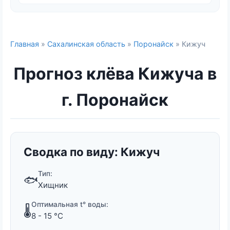
Главная
»
Сахалинская область
»
Поронайск
» Кижуч
Прогноз клёва Кижуча в
г. Поронайск
Сводка по виду: Кижуч
Тип:
🐟
Хищник
Оптимальная t° воды:
🌡️
8 - 15 °C