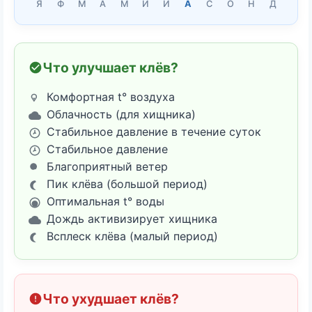
Я
Ф
М
А
М
И
И
А
С
О
Н
Д
Что улучшает клёв?
Комфортная t° воздуха
Облачность (для хищника)
Стабильное давление в течение суток
Стабильное давление
Благоприятный ветер
Пик клёва (большой период)
Оптимальная t° воды
Дождь активизирует хищника
Всплеск клёва (малый период)
Что ухудшает клёв?