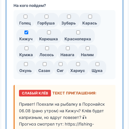
На кого пойдем?
Голец
Горбуша
Зубарь
Карась
Кижуч
Корюшка
Красноперка
Кумжа
Лосось
Навага
Налим
Окунь
Сазан
Сиг
Хариус
Щука
СЛАБЫЙ КЛЁВ
ТЕКСТ ПРИГЛАШЕНИЯ:
Привет! Поехали на рыбалку в Поронайск
06.08 (рано утром) на Кижуч? Клёв будет
капризным, но вдруг повезет? 🎣
Прогноз смотрел тут: https://fishing-