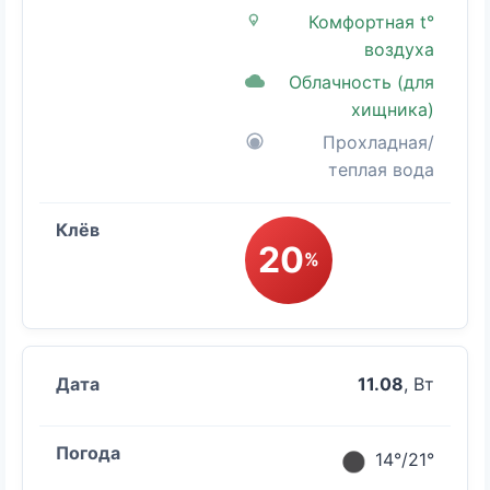
Комфортная t°
воздуха
Облачность (для
хищника)
Прохладная/
теплая вода
20
%
11.08
, Вт
14°/21°