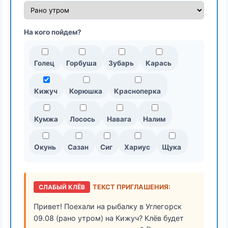
На кого пойдем?
Голец
Горбуша
Зубарь
Карась
Кижуч
Корюшка
Красноперка
Кумжа
Лосось
Навага
Налим
Окунь
Сазан
Сиг
Хариус
Щука
СЛАБЫЙ КЛЁВ
ТЕКСТ ПРИГЛАШЕНИЯ:
Привет! Поехали на рыбалку в Углегорск
09.08 (рано утром) на Кижуч? Клёв будет