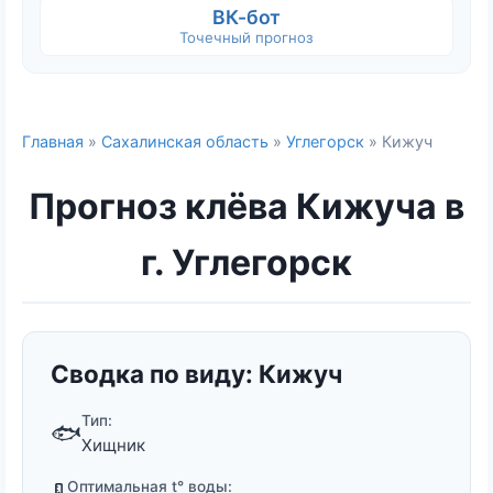
ВК-бот
Точечный прогноз
Главная
»
Сахалинская область
»
Углегорск
» Кижуч
Прогноз клёва Кижуча в
г. Углегорск
Сводка по виду: Кижуч
Тип:
🐟
Хищник
Оптимальная t° воды: