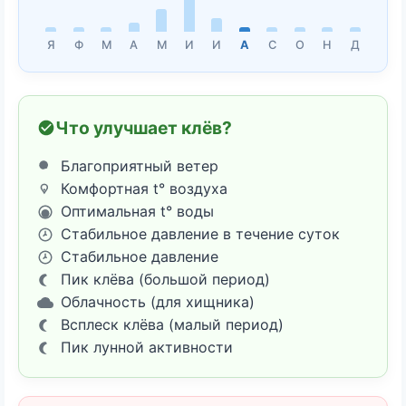
Я
Ф
М
А
М
И
И
А
С
О
Н
Д
Что улучшает клёв?
Благоприятный ветер
Комфортная t° воздуха
Оптимальная t° воды
Стабильное давление в течение суток
Стабильное давление
Пик клёва (большой период)
Облачность (для хищника)
Всплеск клёва (малый период)
Пик лунной активности