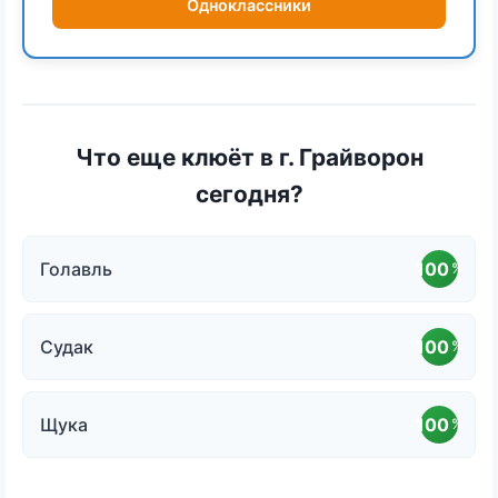
Одноклассники
Что еще клюёт в г. Грайворон
сегодня?
Голавль
100
%
Судак
100
%
Щука
100
%