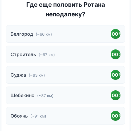
Где еще половить Ротана
неподалеку?
Белгород
100
%
(~66 км)
Строитель
100
%
(~67 км)
Суджа
100
%
(~83 км)
Шебекино
100
%
(~87 км)
Обоянь
100
%
(~91 км)