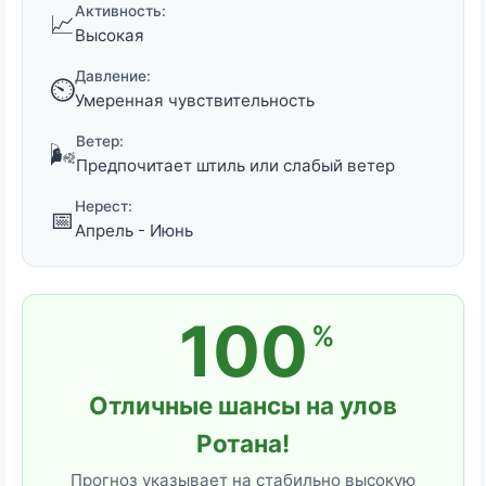
Активность:
📈
Высокая
Давление:
⏲️
Умеренная чувствительность
Ветер:
🌬️
Предпочитает штиль или слабый ветер
Нерест:
📅
Апрель - Июнь
100
%
Отличные шансы на улов
Ротана!
Прогноз указывает на стабильно высокую