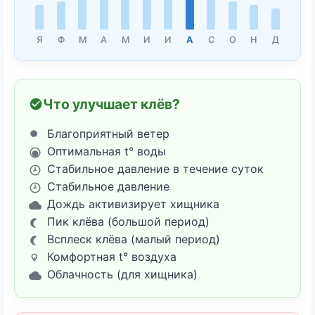
Я
Ф
М
А
М
И
И
А
С
О
Н
Д
Что улучшает клёв?
Благоприятный ветер
Оптимальная t° воды
Стабильное давление в течение суток
Стабильное давление
Дождь активизирует хищника
Пик клёва (большой период)
Всплеск клёва (малый период)
Комфортная t° воздуха
Облачность (для хищника)