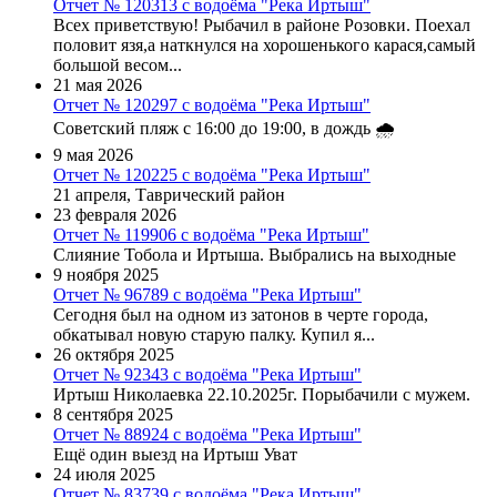
Отчет № 120313 с водоёма "Река Иртыш"
Всех приветствую! Рыбачил в районе Розовки. Поехал
половит язя,а наткнулся на хорошенького карася,самый
большой весом...
21 мая 2026
Отчет № 120297 с водоёма "Река Иртыш"
Советский пляж с 16:00 до 19:00, в дождь 🌧️
9 мая 2026
Отчет № 120225 с водоёма "Река Иртыш"
21 апреля, Таврический район
23 февраля 2026
Отчет № 119906 с водоёма "Река Иртыш"
Слияние Тобола и Иртыша. Выбрались на выходные
9 ноября 2025
Отчет № 96789 с водоёма "Река Иртыш"
Сегодня был на одном из затонов в черте города,
обкатывал новую старую палку. Купил я...
26 октября 2025
Отчет № 92343 с водоёма "Река Иртыш"
Иртыш Николаевка 22.10.2025г. Порыбачили с мужем.
8 сентября 2025
Отчет № 88924 с водоёма "Река Иртыш"
Ещё один выезд на Иртыш Уват
24 июля 2025
Отчет № 83739 с водоёма "Река Иртыш"