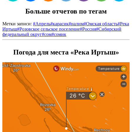
Больше отчетов по тегам
Метки записи:
#
Апрель
#
карасик
#
налим
#
Омская область
#
Река
Иртыш
#
Розовское сельское поселение
#
Россия
#
Сибирский
федеральный округ
#
сом
#
сомик
Погода для места «Река Иртыш»