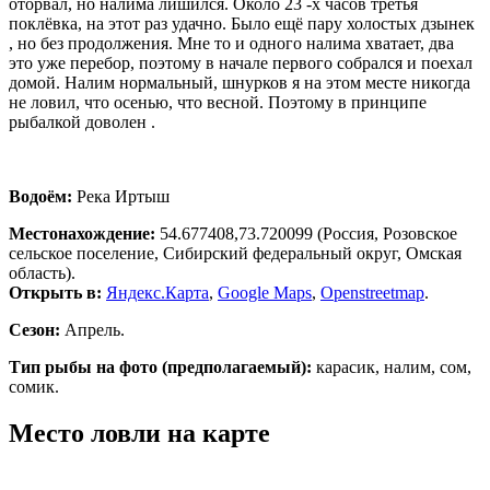
оторвал, но налима лишился. Около 23 -х часов третья
поклёвка, на этот раз удачно. Было ещё пару холостых дзынек
, но без продолжения. Мне то и одного налима хватает, два
это уже перебор, поэтому в начале первого собрался и поехал
домой. Налим нормальный, шнурков я на этом месте никогда
не ловил, что осенью, что весной. Поэтому в принципе
рыбалкой доволен .
Водоём:
Река Иртыш
Местонахождение:
54.677408,73.720099
(Россия, Розовское
сельское поселение, Сибирский федеральный округ, Омская
область).
Открыть в:
Яндекс.Карта
,
Google Maps
,
Openstreetmap
.
Сезон:
Апрель.
Тип рыбы на фото (предполагаемый):
карасик, налим, сом,
сомик.
Место ловли на карте