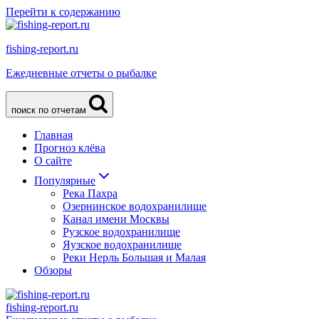
Перейти к содержанию
fishing-report.ru
Ежедневные отчеты о рыбалке
поиск по отчетам
Главная
Прогноз клёва
О сайте
Популярные
Река Пахра
Озернинское водохранилище
Канал имени Москвы
Рузское водохранилище
Яузское водохранилище
Реки Нерль Большая и Малая
Обзоры
fishing-report.ru