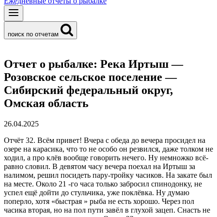
Ежедневные отчеты о рыбалке
поиск по отчетам
Отчет о рыбалке: Река Иртыш —
Розовское сельское поселение —
Сибирский федеральный округ,
Омская область
26.04.2025
Отчёт 32. Всём привет! Вчера с обеда до вечера просидел на
озере на карасика, что то не особо он резвился, даже толком не
ходил, а про клёв вообще говорить нечего. Ну немножко всё-
равно словил. В девятом часу вечера поехал на Иртыш за
налимом, решил посидеть пару-тройку часиков. На закате был
на месте. Около 21 -го часа только забросил спинодонку, не
успел ещë дойти до стульчика, уже поклёвка. Ну думаю
поперло, хотя «быстрая » рыба не есть хорошо. Через пол
часика вторая, но на пол пути завёл в глухой зацеп. Снасть не