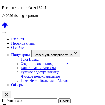
Всего отчетов в базе: 16945
© 2026 fishing-report.ru
Главная
Прогноз клёва
О сайте
Популярные
Развернуть дочернее меню
Река Пахра
Озернинское водохранилище
Канал имени Москвы
Рузское водохранилище
Яузское водохранилище
Реки Нерль Большая и Малая
Обзоры
Найти: