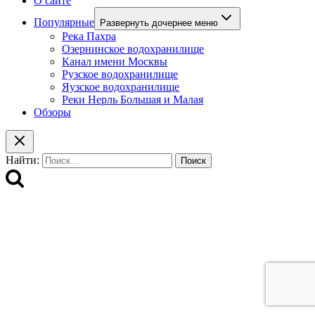
О сайте
Популярные
Развернуть дочернее меню
Река Пахра
Озернинское водохранилище
Канал имени Москвы
Рузское водохранилище
Яузское водохранилище
Реки Нерль Большая и Малая
Обзоры
Найти: