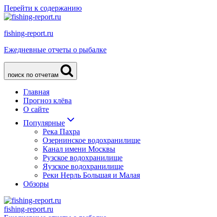
Перейти к содержанию
fishing-report.ru
Ежедневные отчеты о рыбалке
поиск по отчетам
Главная
Прогноз клёва
О сайте
Популярные
Река Пахра
Озернинское водохранилище
Канал имени Москвы
Рузское водохранилище
Яузское водохранилище
Реки Нерль Большая и Малая
Обзоры
fishing-report.ru