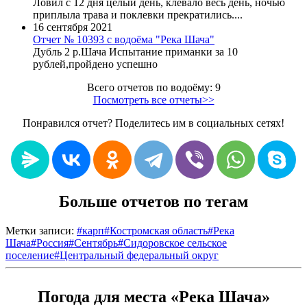
Ловил с 12 дня целый день, клевало весь день, ночью
приплыла трава и поклевки прекратились....
16 сентября 2021
Отчет № 10393 с водоёма "Река Шача"
Дубль 2 р.Шача Испытание приманки за 10
рублей,пройдено успешно
Всего отчетов по водоёму: 9
Посмотреть все отчеты>>
Понравился отчет? Поделитесь им в социальных сетях!
Больше отчетов по тегам
Метки записи:
#
карп
#
Костромская область
#
Река
Шача
#
Россия
#
Сентябрь
#
Сидоровское сельское
поселение
#
Центральный федеральный округ
Погода для места «Река Шача»