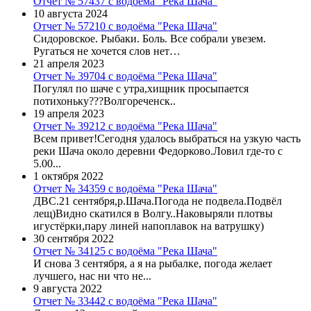
Отчет № 57437 с водоёма "Река Шача"
10 августа 2024
Отчет № 57210 с водоёма "Река Шача"
Сидоровское. Рыбаки. Боль. Все собрали увезем.
Ругаться не хочется слов нет…
21 апреля 2023
Отчет № 39704 с водоёма "Река Шача"
Погулял по шаче с утра,хищник просыпается
потихоньку???Волгореченск..
19 апреля 2023
Отчет № 39212 с водоёма "Река Шача"
Всем привет!Сегодня удалось выбраться на узкую часть
реки Шача около деревни Федорково.Ловил где-то с
5.00...
1 октября 2022
Отчет № 34359 с водоёма "Река Шача"
ДВС.21 сентября,р.Шача.Погода не подвела.Подвёл
лещ)Видно скатился в Волгу..Наковыряли плотвы
игустёрки,пару линей напоплавок на ватрушку)
30 сентября 2022
Отчет № 34125 с водоёма "Река Шача"
И снова 3 сентября, а я на рыбалке, погода желает
лучшего, нас ни что не...
9 августа 2022
Отчет № 33442 с водоёма "Река Шача"