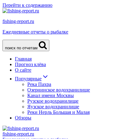
Перейти к содержанию
fishing-report.ru
Ежедневные отчеты о рыбалке
поиск по отчетам
Главная
Прогноз клёва
О сайте
Популярные
Река Пахра
Озернинское водохранилище
Канал имени Москвы
Рузское водохранилище
Яузское водохранилище
Реки Нерль Большая и Малая
Обзоры
fishing-report.ru