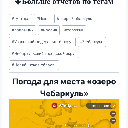
Больше отчетов по тегам
Метки
#
густера
#
Июнь
#
озеро Чебаркуль
записи:
#
подлещик
#
Россия
#
сорожка
#
Уральский федеральный округ
#
Чебаркуль
#
Чебаркульский городской округ
#
Челябинская область
Погода для места «озеро
Чебаркуль»