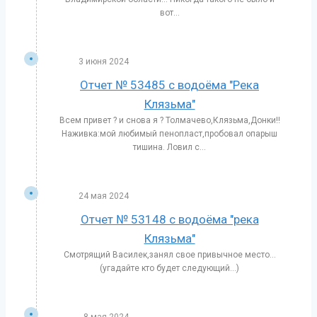
вот...
3 июня 2024
Отчет № 53485 с водоёма "Река
Клязьма"
Всем привет ? и снова я ? Толмачево,Клязьма,Донки!!
Наживка:мой любимый пенопласт,пробовал опарыш
тишина. Ловил с...
24 мая 2024
Отчет № 53148 с водоёма "река
Клязьма"
Смотрящий Василек,занял свое привычное место…
(угадайте кто будет следующий…)
8 мая 2024