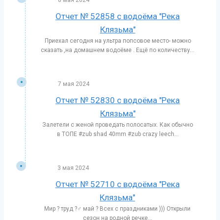
Отчет № 52858 с водоёма "Река
Клязьма"
Приехал сегодня на ультра попсовое место- можно
сказать ,на домашнем водоёме . Ещё по количеству...
7 мая 2024
Отчет № 52830 с водоёма "Река
Клязьма"
Залетели с женой проведать полосатых. Как обычно
в ТОПЕ #zub shad 40mm #zub crazy leech...
3 мая 2024
Отчет № 52710 с водоёма "Река
Клязьма"
Мир ? труд ?‍♂️ май ? Всех с праздниками ))) Открыли
сезон на родной речке...