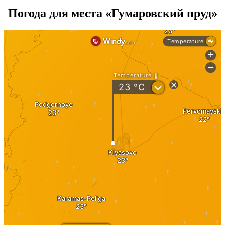
Погода для места «Гумаровский пруд»