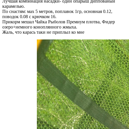
Лучшая комбинация насадки- один опарыш диппованый
карамелью.
По снастям: мах 5 метров, поплавок 1гр, основная 0.12,
поводок 0.08 с крючком 16.
Прикорм мешал Чайка Рыболов Премиум плотва, Фидер
озеро+немного коноплянного жмыха.
Жаль, что карась таки не приплыл ко мне