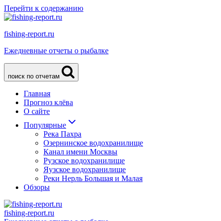
Перейти к содержанию
fishing-report.ru
Ежедневные отчеты о рыбалке
поиск по отчетам
Главная
Прогноз клёва
О сайте
Популярные
Река Пахра
Озернинское водохранилище
Канал имени Москвы
Рузское водохранилище
Яузское водохранилище
Реки Нерль Большая и Малая
Обзоры
fishing-report.ru