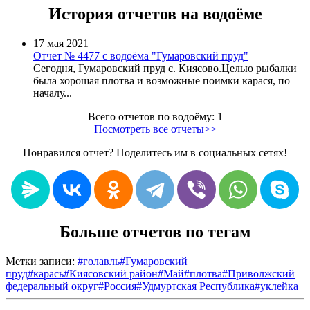
История отчетов на водоёме
17 мая 2021
Отчет № 4477 с водоёма "Гумаровский пруд"
Сегодня, Гумаровский пруд с. Киясово.Целью рыбалки
была хорошая плотва и возможные поимки карася, по
началу...
Всего отчетов по водоёму: 1
Посмотреть все отчеты>>
Понравился отчет? Поделитесь им в социальных сетях!
Больше отчетов по тегам
Метки записи:
#
голавль
#
Гумаровский
пруд
#
карась
#
Киясовский район
#
Май
#
плотва
#
Приволжский
федеральный округ
#
Россия
#
Удмуртская Республика
#
уклейка