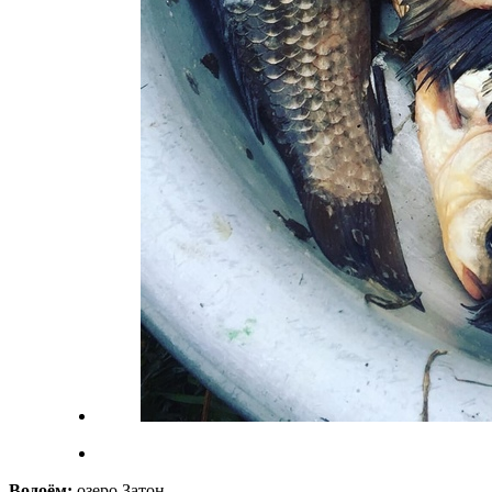
Водоём:
озеро Затон