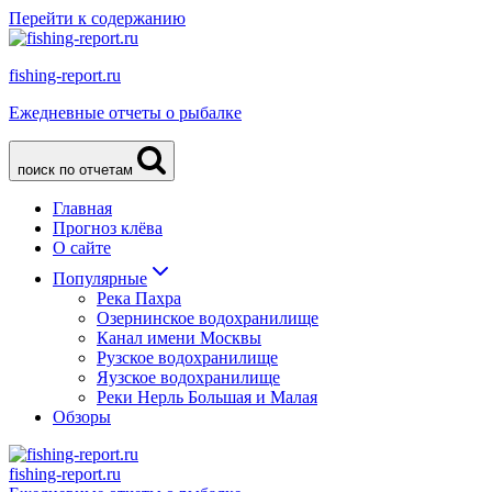
Перейти к содержанию
fishing-report.ru
Ежедневные отчеты о рыбалке
поиск по отчетам
Главная
Прогноз клёва
О сайте
Популярные
Река Пахра
Озернинское водохранилище
Канал имени Москвы
Рузское водохранилище
Яузское водохранилище
Реки Нерль Большая и Малая
Обзоры
fishing-report.ru