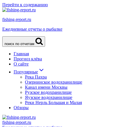
Перейти к содержанию
fishing-report.ru
Ежедневные отчеты о рыбалке
поиск по отчетам
Главная
Прогноз клёва
О сайте
Популярные
Река Пахра
Озернинское водохранилище
Канал имени Москвы
Рузское водохранилище
Яузское водохранилище
Реки Нерль Большая и Малая
Обзоры
fishing-report.ru