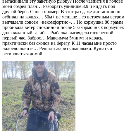
вытаскивали эту заветную рыбку? После чаепития в голове
моей созрел план… Разобрать удилище 3.9 и кидать под
другой берег. Снова промер. В этот раз даже дистанцию не
отбивал на кольях… 50м+ не меньше…со встречным ветром
выглядели совсем «некомфортно»… Но кормушка 80 грамм
пробивала ветер спокойно и после 5 закормочных кормушек
долгожданный загиб… Рыбалка выглядела интересной
первый час. Заброс… Максимум 5минут и карась,
практически без сходов на берегу. К 11 часам мне просто
надоело ловить… Решили жарить шашлыки. Кушать и
ретироваться домой..