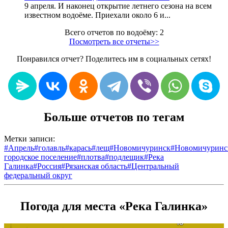
9 апреля. И наконец открытие летнего сезона на всем
известном водоёме. Приехали около 6 и...
Всего отчетов по водоёму: 2
Посмотреть все отчеты>>
Понравился отчет? Поделитесь им в социальных сетях!
Больше отчетов по тегам
Метки записи:
#
Апрель
#
голавль
#
карась
#
лещ
#
Новомичуринск
#
Новомичуринс
городское поселение
#
плотва
#
подлещик
#
Река
Галинка
#
Россия
#
Рязанская область
#
Центральный
федеральный округ
Погода для места «Река Галинка»