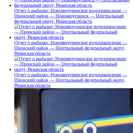
Отчет о рыбалке: Новомичуринское водохранилище —
Пронский район — Новомичуринск — Центральный
федеральный округ, Рязанская область
Отчет о рыбалке: Новомичуринское водохранилище —
Пронский район — Центральный федеральный округ,
Рязанская область
Отчет о рыбалке: Новомичуринское водохранилище —
Пронский район — Центральный федеральный округ,
Рязанская область