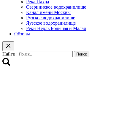
Река Пахра
Озернинское водохранилище
Канал имени Москвы
Рузское водохранилище
Яузское водохранилище
Реки Нерль Большая и Малая
Обзоры
Найти: