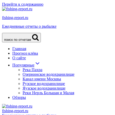
Перейти к содержанию
fishing-report.ru
Ежедневные отчеты о рыбалке
поиск по отчетам
Главная
Прогноз клёва
О сайте
Популярные
Река Пахра
Озернинское водохранилище
Канал имени Москвы
Рузское водохранилище
Яузское водохранилище
Реки Нерль Большая и Малая
Обзоры
fishing-report.ru