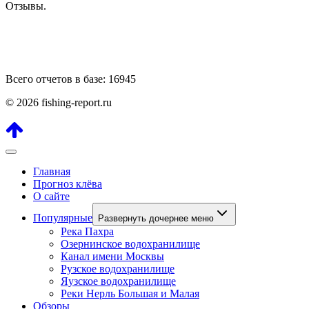
Отзывы.
Всего отчетов в базе: 16945
© 2026 fishing-report.ru
Главная
Прогноз клёва
О сайте
Популярные
Развернуть дочернее меню
Река Пахра
Озернинское водохранилище
Канал имени Москвы
Рузское водохранилище
Яузское водохранилище
Реки Нерль Большая и Малая
Обзоры