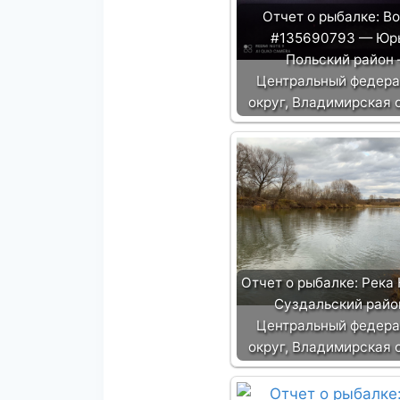
Отчет о рыбалке: В
#135690793 — Юр
Польский район
Центральный федер
округ, Владимирская 
Отчет о рыбалке: Река
Суздальский райо
Центральный федер
округ, Владимирская 