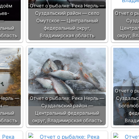
одоём
Отчет о рыбалке: Река Нерль —
ьев-
Суздальский район — село
Отчет о р
 —
Омутское — Центральный
Сузд
альный
федеральный округ,
Центра
область
Владимирская область
округ, В
Отчет о р
 Нерль —
Отчет о рыбалке: Река Нерль —
Суздальс
н —
Суздальский район —
Боголюб
альный
Центральный федеральный
фед
область
округ, Владимирская область
Влади