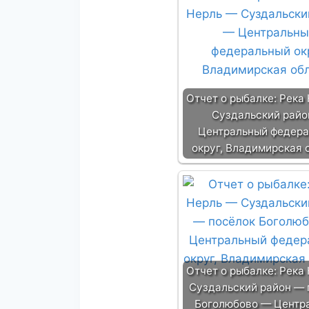
Отчет о рыбалке: Река
Суздальский райо
Центральный федер
округ, Владимирская 
Отчет о рыбалке: Река
Суздальский район — 
Боголюбово — Центр