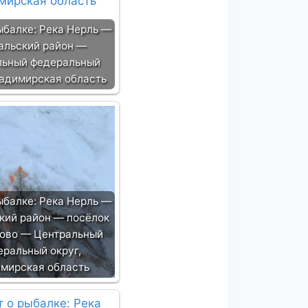
ыбалке: Река Нерль —
альский район —
льный федеральный
ладимирская область
ыбалке: Река Нерль —
кий район — посёлок
ово — Центральный
еральный округ,
мирская область