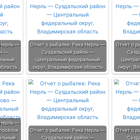
 Нерль —
Отчет о рыбалке: Река Нерль —
Отчет о р
н —
Суздальский район —
Сузд
альный
Центральный федеральный
Центра
область
округ, Владимирская область
округ, В
 Нерль —
посёлок
Отчет о рыбалке: Река Нерль —
Отчет о р
альный
Суздальский район —
Сузд