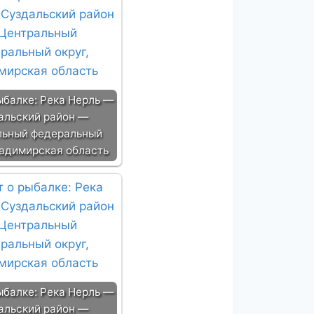
ыбалке: Река Нерль —
альский район —
льный федеральный
ладимирская область
ыбалке: Река Нерль —
альский район —