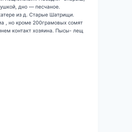
кушкой, дно — песчаное.
катере из д. Старые Шатрищи.
ма , но кроме 200грамовых сомят
инем контакт хозяина. Пысы- лещ