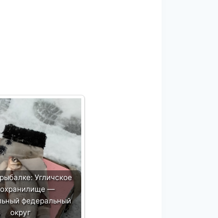
 рыбалке: Угличское
охранилище —
льный федеральный
округ