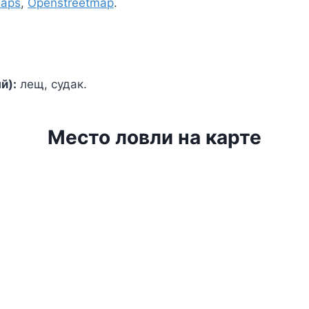
Maps
,
Openstreetmap
.
й):
лещ, судак.
Место ловли на карте