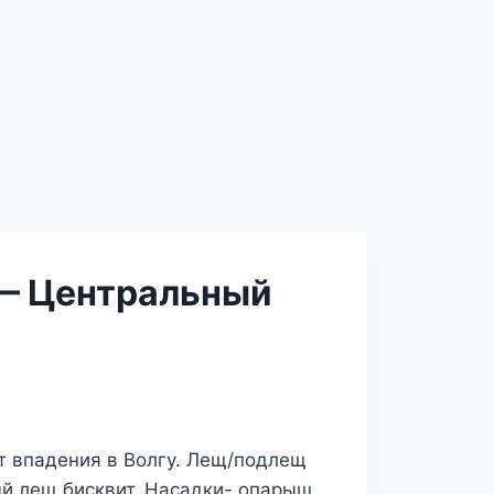
 — Центральный
от впадения в Волгу. Лещ/подлещ
й лещ.бисквит. Насадки- опарыш,