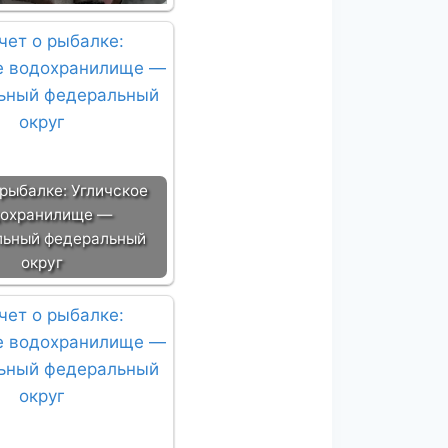
 рыбалке: Угличское
охранилище —
льный федеральный
округ