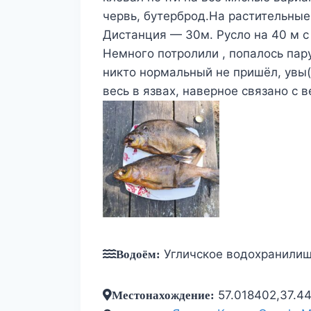
червь, бутерброд.На растительные 
Дистанция — 30м. Русло на 40 м с 
Немного потролили , попалось пар
никто нормальный не пришёл, увы(
весь в язвах, наверное связано с 
Угличское водохранили
Водоём:
57.018402,37.4
Местонахождение: