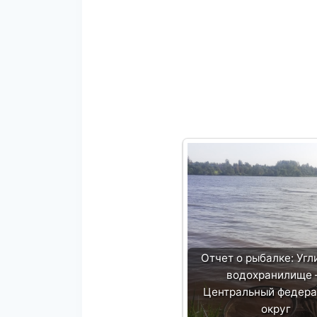
Отчет о рыбалке: Угл
водохранилище
Центральный федер
округ