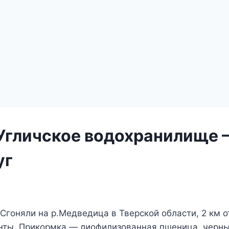
 Угличское водохранилище
уг
Сгоняли на р.Медведица в Тверской области, 2 км 
анты. Прикормка — лиофилизованная пшеница, черны