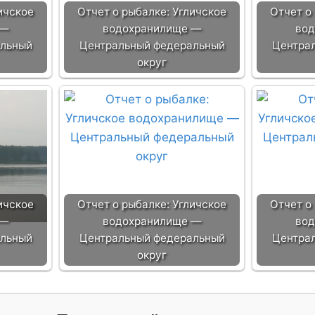
ичское
Отчет о рыбалке: Угличское
Отчет о
 —
водохранилище —
вод
альный
Центральный федеральный
Центра
округ
ичское
Отчет о рыбалке: Угличское
Отчет о
 —
водохранилище —
вод
альный
Центральный федеральный
Центра
округ