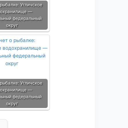
 рыбалке: Угличское
охранилище —
льный федеральный
округ
 рыбалке: Угличское
охранилище —
льный федеральный
округ