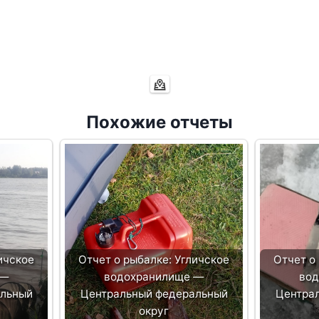
Похожие отчеты
ичское
Отчет о рыбалке: Угличское
Отчет о
 —
водохранилище —
вод
альный
Центральный федеральный
Центра
округ