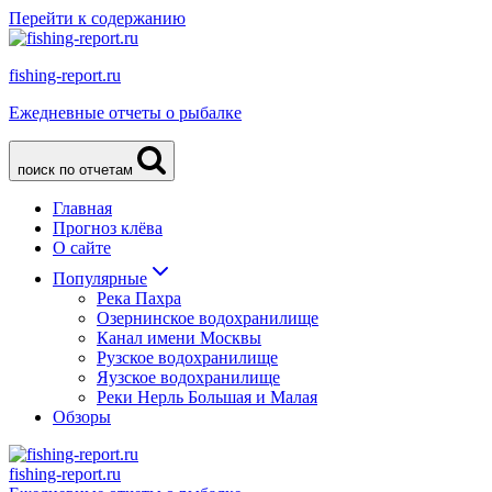
Перейти к содержанию
fishing-report.ru
Ежедневные отчеты о рыбалке
поиск по отчетам
Главная
Прогноз клёва
О сайте
Популярные
Река Пахра
Озернинское водохранилище
Канал имени Москвы
Рузское водохранилище
Яузское водохранилище
Реки Нерль Большая и Малая
Обзоры
fishing-report.ru