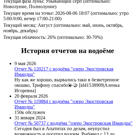
Текущая фаза луны: Убывающий серп (оптимально:
Новолуние, Полнолуние)
Текущее время на точке: 2026-08-06 18:07 (оптимально: утро
5:00-9:00, вечер 17:00-21:00)
Текущий месяц: Август (оптимально: май, июнь, октябрь,
ноябрь, декабрь)
Текущая облачность: 26% (оптимально: 30-70%)
История отчетов на водоёме
9 мая 2026
Отчет № 120217 с водоёма "озеро Экостровская
Имандра"
Ну как же хорошо, вырвались таки в безветренное
окошко, Трифону спасибо💫🤝 [id41538909|Аленка
Игоревна]
20 февраля 2026
Отчет № 119884 с водоёма "озеро Экостровская
Имандра"
150к обслужен
31 января 2024
Отчет № 50737 с водоёма "озеро Экостровская Имандра"
Сегодня был в Апатитах по делам, неупустил
возможность и посетил водоем. Рыбачил с 13 до...