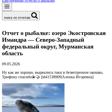
Ежедневные отчеты о рыбалке
поиск по отчетам
Отчет о рыбалке: озеро Экостровская
Имандра — Северо-Западный
федеральный округ, Мурманская
область
09.05.2026
Ну как же хорошо, вырвались таки в безветренное окошко,
Трифону спасибо💫🤝 [id41538909|Аленка Игоревна]