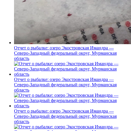
Отчет о рыбалке: озеро Экостровская Имандра —
Северо-Западный федеральный округ, Мурманская
область
Отчет о рыбалке: озеро Экостровская Имандра —
Северо-Западный федеральный округ, Мурманская
область
Отчет о рыбалке: озеро Экостровская Имандра —
Северо-Западный федеральный округ, Мурманская
область