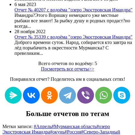
6 мая 2023
Отчет № 40207 с водоёма "озеро Экостровская Имандра"
Имандра?Этого Воришку немецкого уже местные
рыбаки все знают! За рыбку душу и родных продаст?но
всегда...
28 ноября 2022
Отчет № 35339 с водоёма "озеро Экостровская Имандра"
Доброго времени суток. Народ, собирается кто завтра на
лёд порыбачить в окрестности Мурманска? С
превеликим...
Всего отчетов по водоёму: 5
Посмотреть все отчеты>>
Понравился отчет? Поделитесь им в социальных сетях!
Больше отчетов по тегам
Метки записи:
#
Апрель
#
Мурманская область
#
озеро
Экостровская Имандра
#
окунь
#
Россия
#
Северо-Западный