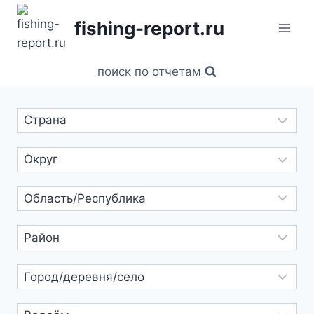
Перейти
fishing-report.ru
к
содержанию
поиск по отчетам
Выбрать
текст
ридер