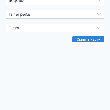
ридер
текст
Скрыть карту