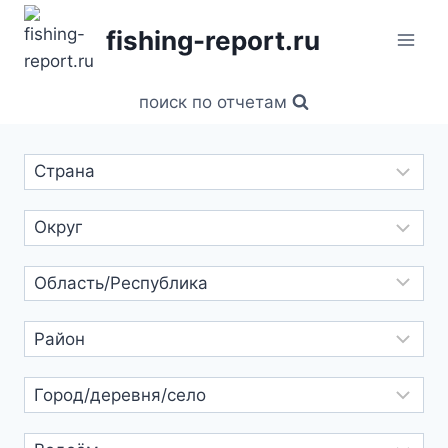
Перейти
fishing-report.ru
к
содержанию
поиск по отчетам
Выбрать
текст
ридер