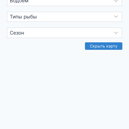
ридер
текст
Скрыть карту