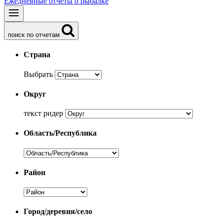
Ежедневные отчеты о рыбалке
поиск по отчетам
Страна
Выбрать
Округ
текст ридер
Область/Республика
Район
Город/деревня/село