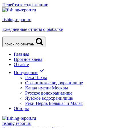
Перейти к содержанию
fishing-report.ru
Ежедневные отчеты о рыбалке
поиск по отчетам
Главная
Прогноз клёва
О сайте
Популярные
Река Пахра
Озернинское водохранилище
Канал имени Москвы
Рузское водохранилище
Яузское водохранилище
Реки Нерль Большая и Малая
Обзоры
fishing-report.ru