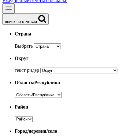
Ежедневные отчеты о рыбалке
поиск по отчетам
Страна
Выбрать
Округ
текст ридер
Область/Республика
Район
Город/деревня/село