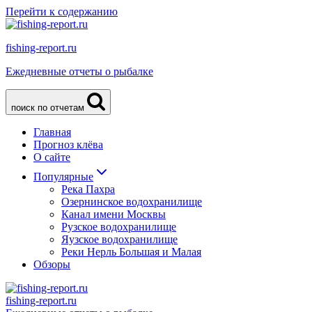
Перейти к содержанию
fishing-report.ru
Ежедневные отчеты о рыбалке
поиск по отчетам
Главная
Прогноз клёва
О сайте
Популярные
Река Пахра
Озернинское водохранилище
Канал имени Москвы
Рузское водохранилище
Яузское водохранилище
Реки Нерль Большая и Малая
Обзоры
fishing-report.ru