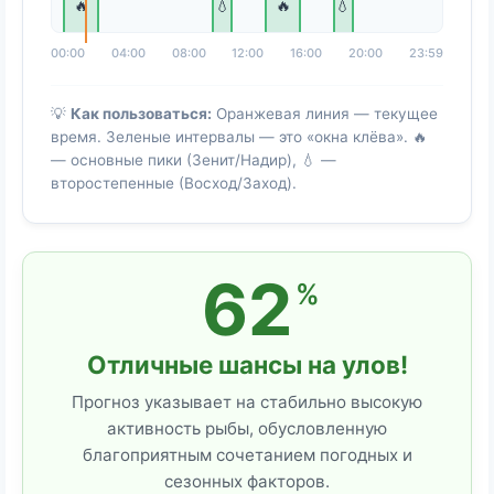
🔥
💧
🔥
💧
00:00
04:00
08:00
12:00
16:00
20:00
23:59
💡
Как пользоваться:
Оранжевая линия — текущее
время. Зеленые интервалы — это «окна клёва». 🔥
— основные пики (Зенит/Надир), 💧 —
второстепенные (Восход/Заход).
62
%
Отличные шансы на улов!
Прогноз указывает на стабильно высокую
активность рыбы, обусловленную
благоприятным сочетанием погодных и
сезонных факторов.