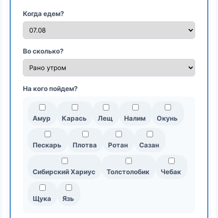
Когда едем?
Во сколько?
На кого пойдем?
Амур
Карась
Лещ
Налим
Окунь
Пескарь
Плотва
Ротан
Сазан
Сибирский Хариус
Толстолобик
Чебак
Щука
Язь