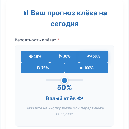
📊 Ваш прогноз клёва на
сегодня
Вероятность клёва*
🪱 30%
🐟 50%
🛑 10%
🎣 75%
🔥 100%
50%
Вялый клёв 🐟
Нажмите на кнопку выше или передвиньте
ползунок