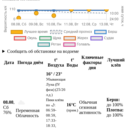
Сообщить об обстановке на водоеме
Ключевые
t°
t°
Лучший
Дата
Погода днём
факторы
Воздуха
Воды
клёв
дня
16° / 23°
Убывающая
Луна (IV
фаза) (25/26
л.д.)
Берш:
Пики клёва
08.08
,
Обычная
16°C
до 100%
по 🌙:
Сб
сезонная
Плотва:
Переменная
06:59-
(прим.)
76
%
активность
до 100%
Облачность
08:59,
17:33-
18:33,