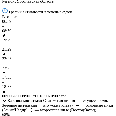
Регион: Ярославская область
График активности в течение суток
В эфире
06:59
–
08:59
🔥
19:29
–
21:29
🔥
22:25
–
23:25
💧
17:33
–
18:33
💧
00:00
04:00
08:00
12:00
16:00
20:00
23:59
💡
Как пользоваться:
Оранжевая линия — текущее время.
Зеленые интервалы — это «окна клёва». 🔥 — основные пики
(Зенит/Надир), 💧 — второстепенные (Восход/Заход).
68
%