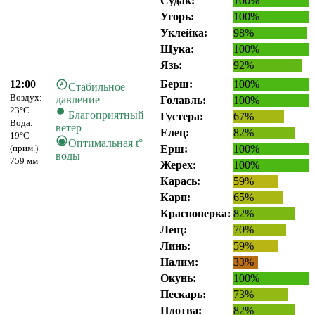
Судак:
100%
Угорь:
100%
Уклейка:
98%
Щука:
100%
Язь:
92%
12:00
Берш:
100%
Стабильное
Воздух:
давление
Голавль:
100%
23°C
Благоприятный
Густера:
67%
Вода:
ветер
Елец:
82%
19°C
Оптимальная t°
(прим.)
Ерш:
100%
воды
759 мм
Жерех:
100%
Карась:
59%
Карп:
65%
Красноперка:
82%
Лещ:
70%
Линь:
59%
Налим:
33%
Окунь:
100%
Пескарь:
73%
Плотва:
82%