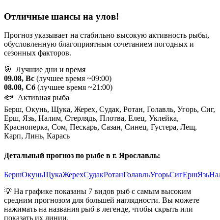
Отличные шансы на улов!
Прогноз указывает на стабильно высокую активность рыбы,
обусловленную благоприятным сочетанием погодных и
сезонных факторов.
🎯 Лучшие дни и время
09.08, Вс
(лучшее время ~09:00)
08.08, Сб
(лучшее время ~21:00)
🐟 Активная рыба
Берш, Окунь, Щука, Жерех, Судак, Ротан, Голавль, Угорь, Сиг,
Ерш, Язь, Налим, Стерлядь, Плотва, Елец, Уклейка,
Красноперка, Сом, Пескарь, Сазан, Синец, Густера, Лещ,
Карп, Линь, Карась
Детальный прогноз по рыбе в г. Ярославль:
Берш
Окунь
Щука
Жерех
Судак
Ротан
Голавль
Угорь
Сиг
Ерш
Язь
На
💡 На графике показаны 7 видов рыб с самым высоким
средним прогнозом для большей наглядности. Вы можете
нажимать на названия рыб в легенде, чтобы скрыть или
показать их линии.