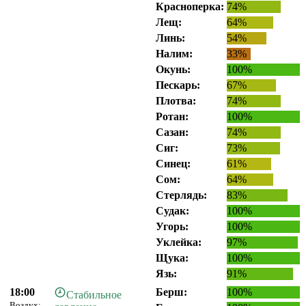
Красноперка:
74%
Лещ:
64%
Линь:
54%
Налим:
33%
Окунь:
100%
Пескарь:
67%
Плотва:
74%
Ротан:
100%
Сазан:
74%
Сиг:
73%
Синец:
61%
Сом:
64%
Стерлядь:
83%
Судак:
100%
Угорь:
100%
Уклейка:
97%
Щука:
100%
Язь:
91%
18:00
Берш:
100%
Стабильное
Воздух: