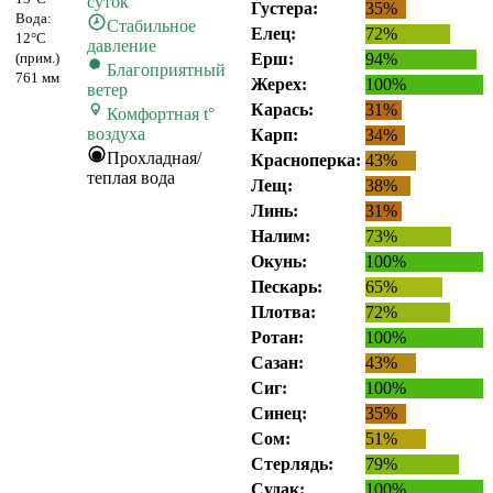
суток
Густера:
35%
Вода:
Стабильное
Елец:
72%
12°C
давление
(прим.)
Ерш:
94%
Благоприятный
761 мм
Жерех:
100%
ветер
Карась:
31%
Комфортная t°
воздуха
Карп:
34%
Прохладная/
Красноперка:
43%
теплая вода
Лещ:
38%
Линь:
31%
Налим:
73%
Окунь:
100%
Пескарь:
65%
Плотва:
72%
Ротан:
100%
Сазан:
43%
Сиг:
100%
Синец:
35%
Сом:
51%
Стерлядь:
79%
Судак:
100%