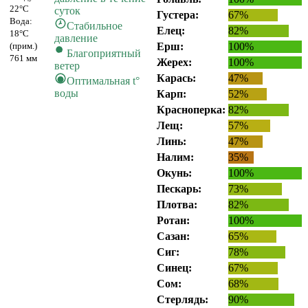
22°C
суток
Густера:
67%
Вода:
Стабильное
Елец:
82%
18°C
давление
(прим.)
Ерш:
100%
Благоприятный
761 мм
Жерех:
100%
ветер
Карась:
47%
Оптимальная t°
воды
Карп:
52%
Красноперка:
82%
Лещ:
57%
Линь:
47%
Налим:
35%
Окунь:
100%
Пескарь:
73%
Плотва:
82%
Ротан:
100%
Сазан:
65%
Сиг:
78%
Синец:
67%
Сом:
68%
Стерлядь:
90%