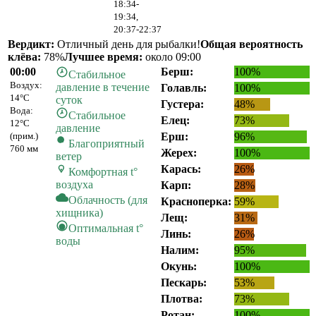
18:34-
19:34,
20:37-22:37
Вердикт:
Отличный день для рыбалки!
Общая вероятность
клёва:
78%
Лучшее время:
около 09:00
00:00
Берш:
100%
Стабильное
Воздух:
давление в течение
Голавль:
100%
14°C
суток
Густера:
48%
Вода:
Стабильное
Елец:
73%
12°C
давление
(прим.)
Ерш:
96%
Благоприятный
760 мм
Жерех:
100%
ветер
Карась:
26%
Комфортная t°
воздуха
Карп:
28%
Облачность (для
Красноперка:
59%
хищника)
Лещ:
31%
Оптимальная t°
Линь:
26%
воды
Налим:
95%
Окунь:
100%
Пескарь:
53%
Плотва:
73%
Ротан:
100%