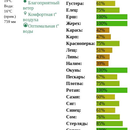
19°C
Благоприятный
Густера:
61%
Вода:
ветер
Елец:
75%
16°C
Комфортная t°
(прим.)
Ерш:
100%
воздуха
759 мм
Жерех:
100%
Оптимальная t°
Карась:
42%
воды
Карп:
47%
Красноперка:
75%
Лещ:
51%
Линь:
43%
Налим:
39%
Окунь:
100%
Пескарь:
67%
Плотва:
75%
Ротан:
100%
Сазан:
60%
Сиг:
74%
Синец:
61%
Сом:
76%
Стерлядь:
85%