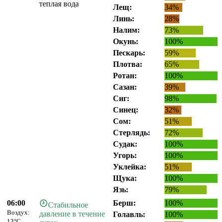
теплая вода
Лещ:
34%
Линь:
28%
Налим:
73%
Окунь:
100%
Пескарь:
59%
Плотва:
65%
Ротан:
100%
Сазан:
39%
Сиг:
98%
Синец:
32%
Сом:
51%
Стерлядь:
72%
Судак:
100%
Угорь:
100%
Уклейка:
51%
Щука:
100%
Язь:
79%
06:00
Берш:
100%
Стабильное
Воздух:
давление в течение
Голавль:
100%
13°C