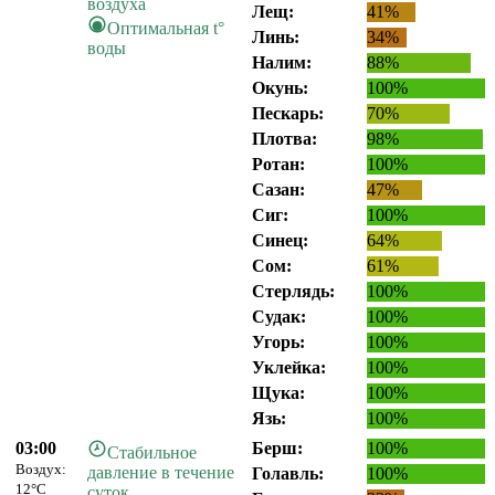
воздуха
Лещ:
41%
Оптимальная t°
Линь:
34%
воды
Налим:
88%
Окунь:
100%
Пескарь:
70%
Плотва:
98%
Ротан:
100%
Сазан:
47%
Сиг:
100%
Синец:
64%
Сом:
61%
Стерлядь:
100%
Судак:
100%
Угорь:
100%
Уклейка:
100%
Щука:
100%
Язь:
100%
03:00
Берш:
100%
Стабильное
Воздух:
давление в течение
Голавль:
100%
12°C
суток