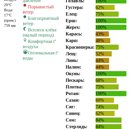
давление
Голавль:
100%
20°C
Порывистый
Густера:
62%
Вода:
ветер
Елец:
75%
17°C
Благоприятный
(прим.)
Ерш:
100%
ветер
759 мм
Жерех:
100%
Всплеск клёва
Карась:
43%
(малый период)
Карп:
48%
Комфортная t°
воздуха
Красноперка:
75%
Оптимальная t°
Лещ:
52%
воды
Линь:
44%
Налим:
44%
Окунь:
100%
Пескарь:
68%
Плотва:
75%
Ротан:
100%
Сазан:
60%
Сиг:
74%
Синец:
62%
Сом:
84%
Стерлядь:
84%