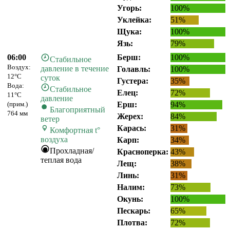
Угорь:
100%
Уклейка:
51%
Щука:
100%
Язь:
79%
06:00
Берш:
100%
Стабильное
Воздух:
давление в течение
Голавль:
100%
12°C
суток
Густера:
35%
Вода:
Стабильное
Елец:
72%
11°C
давление
(прим.)
Ерш:
94%
Благоприятный
764 мм
Жерех:
84%
ветер
Карась:
31%
Комфортная t°
воздуха
Карп:
34%
Прохладная/
Красноперка:
43%
теплая вода
Лещ:
38%
Линь:
31%
Налим:
73%
Окунь:
100%
Пескарь:
65%
Плотва:
72%