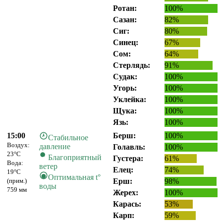
Ротан:
100%
Сазан:
82%
Сиг:
80%
Синец:
67%
Сом:
64%
Стерлядь:
91%
Судак:
100%
Угорь:
100%
Уклейка:
100%
Щука:
100%
Язь:
100%
15:00
Берш:
100%
Стабильное
Воздух:
давление
Голавль:
100%
23°C
Благоприятный
Густера:
61%
Вода:
ветер
Елец:
74%
19°C
Оптимальная t°
(прим.)
Ерш:
98%
воды
759 мм
Жерех:
100%
Карась:
53%
Карп:
59%