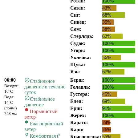
Ротан:
100%
Сазан:
43%
Сиг:
68%
Синец:
35%
Сом:
38%
Стерлядь:
62%
Судак:
100%
Угорь:
100%
Уклейка:
56%
Щука:
100%
Язь:
67%
06:00
Берш:
100%
Стабильное
Воздух:
давление в течение
Голавль:
100%
16°C
суток
Густера:
45%
Вода:
Стабильное
Елец:
69%
14°C
давление
(прим.)
Ерш:
91%
Порывистый
758 мм
Жерех:
100%
ветер
Карась:
24%
Благоприятный
ветер
Карп:
26%
Комфортная t°
Красноперка:
55%