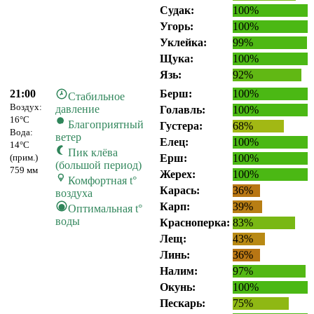
Судак:
100%
Угорь:
100%
Уклейка:
99%
Щука:
100%
Язь:
92%
21:00
Берш:
100%
Стабильное
Воздух:
давление
Голавль:
100%
16°C
Благоприятный
Густера:
68%
Вода:
ветер
Елец:
100%
14°C
Пик клёва
(прим.)
Ерш:
100%
(большой период)
759 мм
Жерех:
100%
Комфортная t°
Карась:
36%
воздуха
Карп:
39%
Оптимальная t°
воды
Красноперка:
83%
Лещ:
43%
Линь:
36%
Налим:
97%
Окунь:
100%
Пескарь:
75%