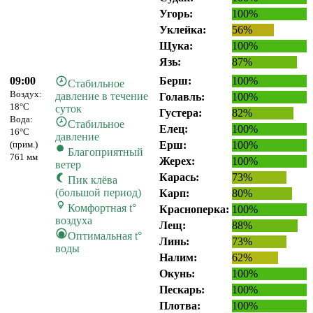
Угорь:
100%
Уклейка:
56%
Щука:
100%
Язь:
87%
09:00
Берш:
100%
Стабильное
Воздух:
давление в течение
Голавль:
100%
18°C
суток
Густера:
82%
Вода:
Стабильное
Елец:
100%
16°C
давление
(прим.)
Ерш:
100%
Благоприятный
761 мм
Жерех:
100%
ветер
Карась:
73%
Пик клёва
(большой период)
Карп:
80%
Комфортная t°
Красноперка:
100%
воздуха
Лещ:
88%
Оптимальная t°
Линь:
73%
воды
Налим:
62%
Окунь:
100%
Пескарь:
100%
Плотва:
100%