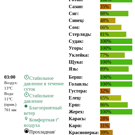
Сазан:
35%
Сиг:
88%
Синец:
48%
Сом:
66%
Стерлядь:
81%
Судак:
100%
Угорь:
100%
Уклейка:
77%
Щука:
100%
Язь:
89%
03:00
Берш:
100%
Стабильное
Воздух:
давление в течение
Голавль:
100%
13°C
суток
Густера:
32%
Вода:
Стабильное
Елец:
65%
11°C
давление
(прим.)
Ерш:
86%
Благоприятный
761 мм
Жерех:
100%
ветер
Карась:
28%
Комфортная t°
воздуха
Карп:
31%
Прохладная/
Красноперка:
39%