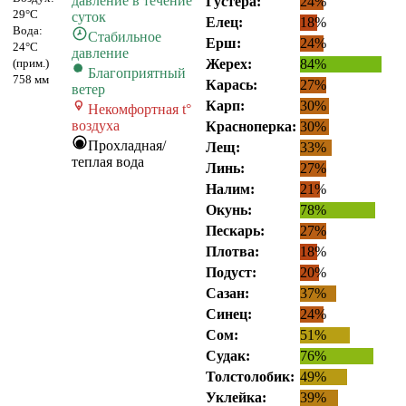
давление в течение
Густера:
24%
29°C
суток
Елец:
18%
Вода:
Стабильное
Ерш:
24%
24°C
давление
(прим.)
Жерех:
84%
Благоприятный
758 мм
Карась:
27%
ветер
Карп:
30%
Некомфортная t°
воздуха
Красноперка:
30%
Прохладная/
Лещ:
33%
теплая вода
Линь:
27%
Налим:
21%
Окунь:
78%
Пескарь:
27%
Плотва:
18%
Подуст:
20%
Сазан:
37%
Синец:
24%
Сом:
51%
Судак:
76%
Толстолобик:
49%
Уклейка:
39%