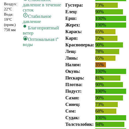
Воздух:
давление в течение
Густера:
73%
22°C
суток
Елец:
90%
Вода:
Стабильное
Ерш:
100%
19°C
давление
(прим.)
Жерех:
100%
Благоприятный
758 мм
Карась:
65%
ветер
Карп:
72%
Оптимальная t°
воды
Красноперка:
90%
Лещ:
78%
Линь:
65%
Налим:
35%
Окунь:
100%
Пескарь:
81%
Плотва:
90%
Подуст:
100%
Сазан:
90%
Синец:
73%
Сом:
68%
Судак:
100%
Толстолобик:
94%