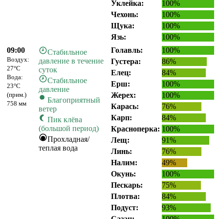
Уклейка:
100%
Чехонь:
100%
Щука:
100%
Язь:
100%
09:00
Голавль:
100%
Стабильное
Воздух:
давление в течение
Густера:
86%
27°C
суток
Елец:
84%
Вода:
Стабильное
Ерш:
100%
23°C
давление
(прим.)
Жерех:
100%
Благоприятный
758 мм
Карась:
76%
ветер
Карп:
84%
Пик клёва
(большой период)
Красноперка:
100%
Прохладная/
Лещ:
91%
теплая вода
Линь:
76%
Налим:
49%
Окунь:
100%
Пескарь:
75%
Плотва:
84%
Подуст:
93%
Сазан:
100%