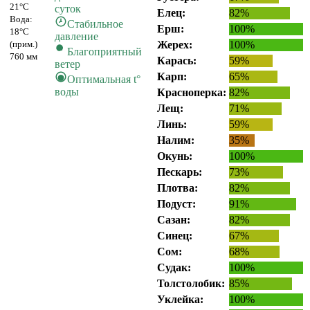
21°C
суток
Елец:
82%
Вода:
Стабильное
Ерш:
100%
18°C
давление
(прим.)
Жерех:
100%
Благоприятный
760 мм
Карась:
59%
ветер
Карп:
65%
Оптимальная t°
воды
Красноперка:
82%
Лещ:
71%
Линь:
59%
Налим:
35%
Окунь:
100%
Пескарь:
73%
Плотва:
82%
Подуст:
91%
Сазан:
82%
Синец:
67%
Сом:
68%
Судак:
100%
Толстолобик:
85%
Уклейка:
100%