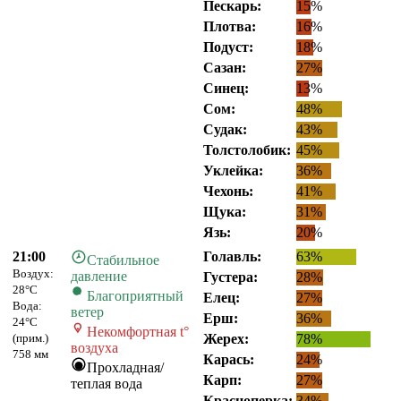
Пескарь:
15%
Плотва:
16%
Подуст:
18%
Сазан:
27%
Синец:
13%
Сом:
48%
Судак:
43%
Толстолобик:
45%
Уклейка:
36%
Чехонь:
41%
Щука:
31%
Язь:
20%
21:00
Голавль:
63%
Стабильное
Воздух:
давление
Густера:
28%
28°C
Благоприятный
Елец:
27%
Вода:
ветер
Ерш:
36%
24°C
Некомфортная t°
(прим.)
Жерех:
78%
воздуха
758 мм
Карась:
24%
Прохладная/
Карп:
27%
теплая вода
Красноперка:
34%