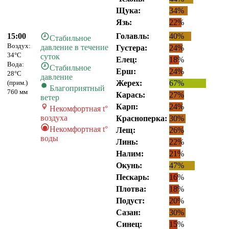
Щука:
34%
Язь:
22%
15:00
Голавль:
40%
Стабильное
Воздух:
давление в течение
Густера:
24%
34°C
суток
Елец:
18%
Вода:
Стабильное
Ерш:
24%
28°C
давление
(прим.)
Жерех:
67%
Благоприятный
760 мм
Карась:
27%
ветер
Карп:
24%
Некомфортная t°
воздуха
Красноперка:
30%
Некомфортная t°
Лещ:
26%
воды
Линь:
22%
Налим:
21%
Окунь:
47%
Пескарь:
16%
Плотва:
18%
Подуст:
20%
Сазан:
30%
Синец:
15%