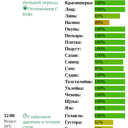
(большой период)
Красноперка:
100%
Оптимальная t°
Лещ:
100%
воды
Линь:
83%
Налим:
49%
Окунь:
100%
Пескарь:
100%
Плотва:
100%
Подуст:
100%
Сазан:
100%
Синец:
93%
Сом:
95%
Судак:
100%
Толстолобик:
100%
Уклейка:
100%
Чехонь:
100%
Щука:
100%
Язь:
100%
12:00
Голавль:
100%
Стабильное
Воздух:
давление в течение
Густера:
61%
26°C
суток