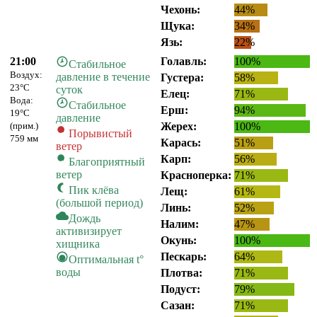
Чехонь:
44%
Щука:
34%
Язь:
22%
21:00
Голавль:
100%
Стабильное
Воздух:
давление в течение
Густера:
58%
23°C
суток
Елец:
71%
Вода:
Стабильное
Ерш:
94%
19°C
давление
(прим.)
Жерех:
100%
Порывистый
759 мм
Карась:
51%
ветер
Карп:
56%
Благоприятный
ветер
Красноперка:
71%
Пик клёва
Лещ:
61%
(большой период)
Линь:
52%
Дождь
Налим:
47%
активизирует
Окунь:
100%
хищника
Пескарь:
64%
Оптимальная t°
воды
Плотва:
71%
Подуст:
79%
Сазан:
71%