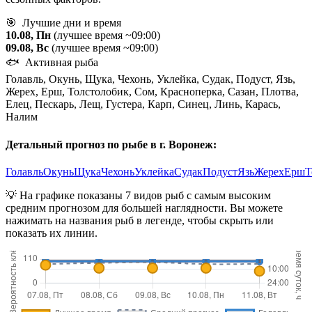
🎯 Лучшие дни и время
10.08, Пн
(лучшее время ~09:00)
09.08, Вс
(лучшее время ~09:00)
🐟 Активная рыба
Голавль, Окунь, Щука, Чехонь, Уклейка, Судак, Подуст, Язь,
Жерех, Ерш, Толстолобик, Сом, Красноперка, Сазан, Плотва,
Елец, Пескарь, Лещ, Густера, Карп, Синец, Линь, Карась,
Налим
Детальный прогноз по рыбе в г. Воронеж:
Голавль
Окунь
Щука
Чехонь
Уклейка
Судак
Подуст
Язь
Жерех
Ерш
Т
💡 На графике показаны 7 видов рыб с самым высоким
средним прогнозом для большей наглядности. Вы можете
нажимать на названия рыб в легенде, чтобы скрыть или
показать их линии.