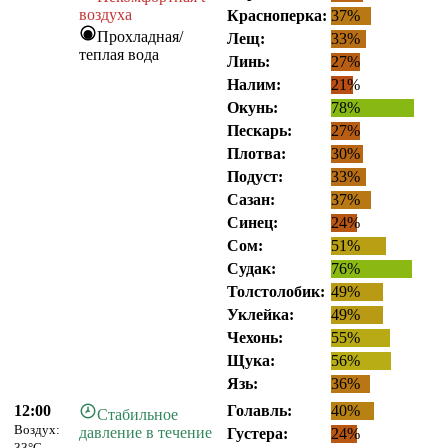
воздуха
Красноперка:
37%
Прохладная/
Лещ:
33%
теплая вода
Линь:
27%
Налим:
21%
Окунь:
78%
Пескарь:
27%
Плотва:
30%
Подуст:
33%
Сазан:
37%
Синец:
24%
Сом:
51%
Судак:
76%
Толстолобик:
49%
Уклейка:
49%
Чехонь:
55%
Щука:
56%
Язь:
36%
12:00
Голавль:
40%
Стабильное
Воздух:
давление в течение
Густера:
24%
33°C