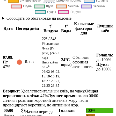
Сообщить об обстановке на водоеме
Ключевые
t°
t°
Лучший
Дата
Погода днём
факторы
Воздуха
Воды
клёв
дня
22° / 34°
Убывающая
Луна (IV
фаза) (24/25
Голавль:
07.08
,
Обычная
л.д.)
24°C
до 100%
Ясно
Пт
сезонная
Пики клёва
Щука:
(прим.)
47
%
активность
по 🌙:
до 100%
06:02-08:02,
15:19-16:19,
18:27-20:27,
22:35-23:35
Вердикт:
Удовлетворительный клёв, на удачу.
Общая
вероятность клёва:
47%
Лучшее время:
около 06:00
Летняя гроза или короткий ливень в жару часто
провоцируют короткий, но активный жор.
00:00
Голавль:
100%
Начало периода
Воздух: