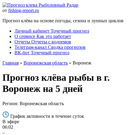
Рыболовный Радар
от
fishing-report.ru
Прогноз клёва на основе погоды, сезона и лунных циклов
Личный кабинет
Точечный прогноз
О сервисе
Как это работает
Отчеты
Отчеты с водоемов
Телеграм-канал
Сводка прогнозов
ВК-бот
Точечный прогноз
Главная
»
Воронежская область
» Воронеж
Прогноз клёва рыбы в г.
Воронеж на 5 дней
Регион: Воронежская область
График активности в течение суток
В эфире
06:02
–