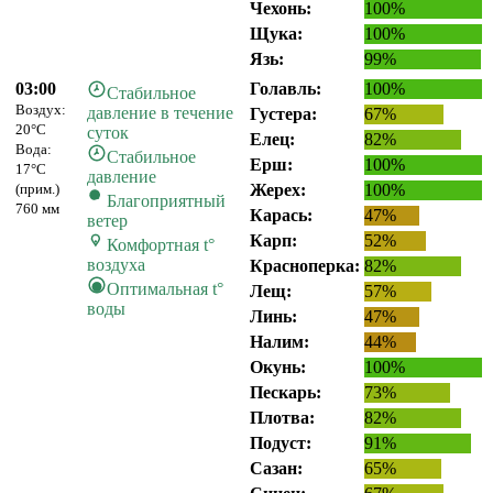
Чехонь:
100%
Щука:
100%
Язь:
99%
03:00
Голавль:
100%
Стабильное
Воздух:
давление в течение
Густера:
67%
20°C
суток
Елец:
82%
Вода:
Стабильное
Ерш:
100%
17°C
давление
(прим.)
Жерех:
100%
Благоприятный
760 мм
Карась:
47%
ветер
Карп:
52%
Комфортная t°
воздуха
Красноперка:
82%
Оптимальная t°
Лещ:
57%
воды
Линь:
47%
Налим:
44%
Окунь:
100%
Пескарь:
73%
Плотва:
82%
Подуст:
91%
Сазан:
65%