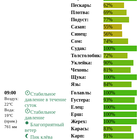
Пескарь:
62%
Плотва:
69%
Подуст:
77%
Сазан:
55%
Синец:
56%
Сом:
74%
Судак:
100%
Толстолобик:
72%
Уклейка:
90%
Чехонь:
81%
Щука:
100%
Язь:
84%
09:00
Голавль:
100%
Стабильное
Воздух:
давление в течение
Густера:
93%
22°C
суток
Елец:
100%
Вода:
Стабильное
Ерш:
100%
19°C
давление
(прим.)
Жерех:
100%
Благоприятный
761 мм
Карась:
83%
ветер
Карп:
91%
Пик клёва