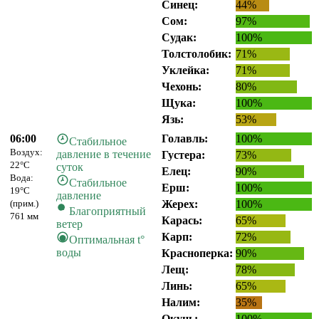
Синец:
44%
Сом:
97%
Судак:
100%
Толстолобик:
71%
Уклейка:
71%
Чехонь:
80%
Щука:
100%
Язь:
53%
06:00
Голавль:
100%
Стабильное
Воздух:
давление в течение
Густера:
73%
22°C
суток
Елец:
90%
Вода:
Стабильное
Ерш:
100%
19°C
давление
(прим.)
Жерех:
100%
Благоприятный
761 мм
Карась:
65%
ветер
Карп:
72%
Оптимальная t°
воды
Красноперка:
90%
Лещ:
78%
Линь:
65%
Налим:
35%
Окунь:
100%