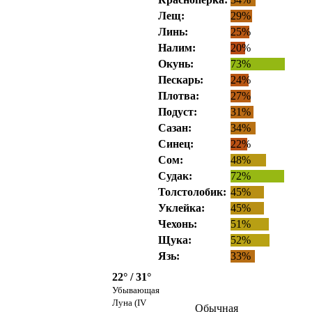
Лещ:
29%
Линь:
25%
Налим:
20%
Окунь:
73%
Пескарь:
24%
Плотва:
27%
Подуст:
31%
Сазан:
34%
Синец:
22%
Сом:
48%
Судак:
72%
Толстолобик:
45%
Уклейка:
45%
Чехонь:
51%
Щука:
52%
Язь:
33%
22° / 31°
Убывающая
Луна (IV
Обычная