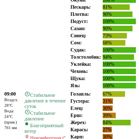
Пескарь:
81%
Плотва:
90%
Подуст:
100%
Сазан:
90%
Синец:
73%
Сом:
68%
Судак:
100%
Толстолобик:
94%
Уклейка:
100%
Чехонь:
100%
Щука:
100%
Язь:
100%
09:00
Голавль:
67%
Стабильное
Воздух:
давление в течение
Густера:
31%
28°C
суток
Елец:
30%
Вода:
Стабильное
Ерш:
39%
24°C
давление
(прим.)
Жерех:
84%
Благоприятный
761 мм
Карась:
27%
ветер
Карп:
30%
Некомфортная t°