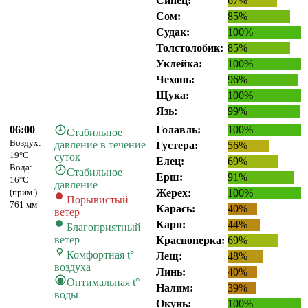
Синец:
67%
Сом:
85%
Судак:
100%
Толстолобик:
85%
Уклейка:
100%
Чехонь:
96%
Щука:
100%
Язь:
99%
06:00
Голавль:
100%
Стабильное
Воздух:
давление в течение
Густера:
56%
19°C
суток
Елец:
69%
Вода:
Стабильное
Ерш:
91%
16°C
давление
(прим.)
Жерех:
100%
Порывистый
761 мм
Карась:
40%
ветер
Карп:
44%
Благоприятный
ветер
Красноперка:
69%
Комфортная t°
Лещ:
48%
воздуха
Линь:
40%
Оптимальная t°
Налим:
39%
воды
Окунь:
100%