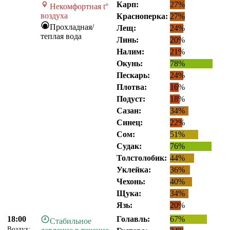
Карп:
27%
Некомфортная t°
воздуха
Красноперка:
27%
Прохладная/
Лещ:
24%
теплая вода
Линь:
20%
Налим:
21%
Окунь:
78%
Пескарь:
24%
Плотва:
16%
Подуст:
18%
Сазан:
34%
Синец:
22%
Сом:
51%
Судак:
76%
Толстолобик:
44%
Уклейка:
36%
Чехонь:
40%
Щука:
34%
Язь:
20%
18:00
Голавль:
67%
Стабильное
Воздух: