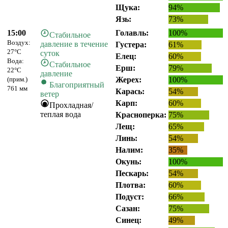
Щука:
94%
Язь:
73%
15:00
Голавль:
100%
Стабильное
Воздух:
давление в течение
Густера:
61%
27°C
суток
Елец:
60%
Вода:
Стабильное
Ерш:
79%
22°C
давление
(прим.)
Жерех:
100%
Благоприятный
761 мм
Карась:
54%
ветер
Карп:
60%
Прохладная/
теплая вода
Красноперка:
75%
Лещ:
65%
Линь:
54%
Налим:
35%
Окунь:
100%
Пескарь:
54%
Плотва:
60%
Подуст:
66%
Сазан:
75%
Синец:
49%