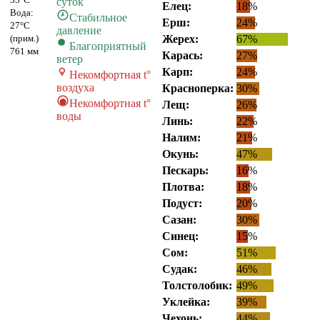
суток
Елец:
18%
Вода:
Стабильное
Ерш:
24%
27°C
давление
(прим.)
Жерех:
67%
Благоприятный
761 мм
Карась:
27%
ветер
Карп:
24%
Некомфортная t°
воздуха
Красноперка:
30%
Некомфортная t°
Лещ:
26%
воды
Линь:
22%
Налим:
21%
Окунь:
47%
Пескарь:
16%
Плотва:
18%
Подуст:
20%
Сазан:
30%
Синец:
15%
Сом:
51%
Судак:
46%
Толстолобик:
49%
Уклейка:
39%
Чехонь:
44%