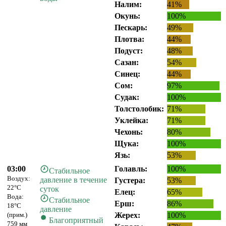
Налим:
41%
Окунь:
100%
Пескарь:
49%
Плотва:
44%
Подуст:
48%
Сазан:
54%
Синец:
44%
Сом:
97%
Судак:
100%
Толстолобик:
71%
Уклейка:
71%
Чехонь:
80%
Щука:
100%
Язь:
53%
03:00
Голавль:
100%
Стабильное
Воздух:
давление в течение
Густера:
53%
22°C
суток
Елец:
65%
Вода:
Стабильное
Ерш:
86%
18°C
давление
(прим.)
Жерех:
100%
Благоприятный
759 мм