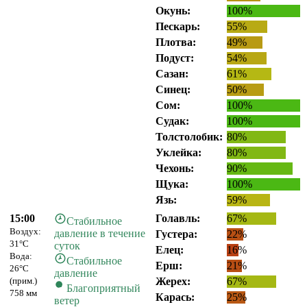
Окунь:
100%
Пескарь:
55%
Плотва:
49%
Подуст:
54%
Сазан:
61%
Синец:
50%
Сом:
100%
Судак:
100%
Толстолобик:
80%
Уклейка:
80%
Чехонь:
90%
Щука:
100%
Язь:
59%
15:00
Голавль:
67%
Стабильное
Воздух:
давление в течение
Густера:
22%
31°C
суток
Елец:
16%
Вода:
Стабильное
Ерш:
21%
26°C
давление
(прим.)
Жерех:
67%
Благоприятный
758 мм
Карась:
25%
ветер