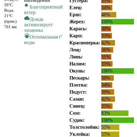
наблюдений
Густера:
35%
26°C
Благоприятный
Елец:
34%
Вода:
ветер
Ерш:
46%
21°C
Дождь
(прим.)
Жерех:
100%
активизирует
761 мм
Карась:
30%
хищника
Карп:
33%
Оптимальная t°
воды
Красноперка:
42%
Лещ:
36%
Линь:
31%
Налим:
35%
Окунь:
100%
Пескарь:
38%
Плотва:
34%
Подуст:
39%
Сазан:
42%
Синец:
35%
Сом:
83%
Судак:
100%
Толстолобик:
55%
Уклейка:
55%