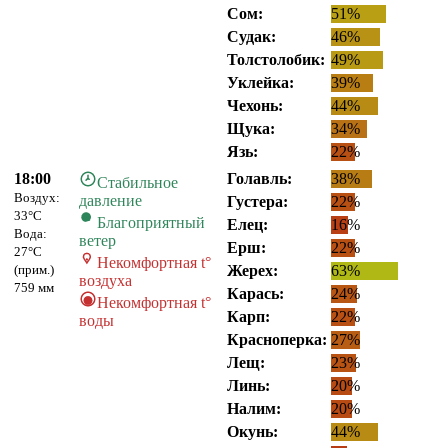
Сом:
51%
Судак:
46%
Толстолобик:
49%
Уклейка:
39%
Чехонь:
44%
Щука:
34%
Язь:
22%
18:00
Голавль:
38%
Стабильное
Воздух:
давление
Густера:
22%
33°C
Благоприятный
Елец:
16%
Вода:
ветер
Ерш:
22%
27°C
Некомфортная t°
(прим.)
Жерех:
63%
воздуха
759 мм
Карась:
24%
Некомфортная t°
Карп:
22%
воды
Красноперка:
27%
Лещ:
23%
Линь:
20%
Налим:
20%
Окунь:
44%