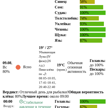
Синец:
58%
Сом:
91%
Судак:
100%
Толстолобик:
74%
Уклейка:
93%
Чехонь:
100%
Щука:
100%
Язь:
87%
19° / 27°
Убывающая
Луна (IV
Голавль:
фаза) (26
09.08
,
Обычная
19°C
до 100%
л.д.)
Ясно
Вс
сезонная
Пескарь:
Пики клёва
(прим.)
80
%
активность
до 100%
по 🌙:
08:05-10:05,
17:41-18:41,
20:40-22:40
Вердикт:
Отличный день для рыбалки!
Общая вероятность
клёва:
80%
Лучшее время:
около 09:00
00:00
Голавль:
100%
Стабильное
Воздух:
давление в течение
Густера:
67%