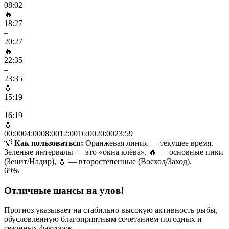
08:02
🔥
18:27
–
20:27
🔥
22:35
–
23:35
💧
15:19
–
16:19
💧
00:00
04:00
08:00
12:00
16:00
20:00
23:59
💡
Как пользоваться:
Оранжевая линия — текущее время.
Зеленые интервалы — это «окна клёва». 🔥 — основные пики
(Зенит/Надир), 💧 — второстепенные (Восход/Заход).
69
%
Отличные шансы на улов!
Прогноз указывает на стабильно высокую активность рыбы,
обусловленную благоприятным сочетанием погодных и
сезонных факторов.