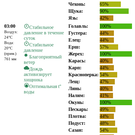
Чехонь:
65%
Щука:
90%
Язь:
42%
03:00
Голавль:
100%
Стабильное
Воздух:
давление в течение
Густера:
44%
24°C
суток
Елец:
44%
Вода:
Стабильное
Ерш:
57%
20°C
давление
(прим.)
Жерех:
100%
Благоприятный
761 мм
Карась:
40%
ветер
Карп:
44%
Дождь
активизирует
Красноперка:
54%
хищника
Лещ:
47%
Оптимальная t°
Линь:
40%
воды
Налим:
41%
Окунь:
100%
Пескарь:
49%
Плотва:
44%
Подуст:
48%
Сазан:
54%