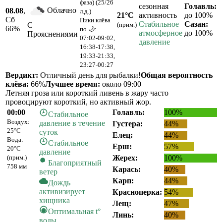
фаза) (25/26
сезонная
Голавль:
Облачно
08.08
,
л.д.)
21°C
активность
до 100%
Сб
Пики клёва
Стабильное
Сазан:
С
(прим.)
66
%
по 🌙:
атмосферное
до 100%
Прояснениями
07:02-09:02,
давление
16:38-17:38,
19:33-21:33,
23:27-00:27
Вердикт:
Отличный день для рыбалки!
Общая вероятность
клёва:
66%
Лучшее время:
около 09:00
Летняя гроза или короткий ливень в жару часто
провоцируют короткий, но активный жор.
00:00
Голавль:
100%
Стабильное
Воздух:
давление в течение
Густера:
44%
25°C
суток
Елец:
44%
Вода:
Стабильное
Ерш:
57%
20°C
давление
(прим.)
Жерех:
100%
Благоприятный
758 мм
Карась:
40%
ветер
Карп:
44%
Дождь
активизирует
Красноперка:
54%
хищника
Лещ:
47%
Оптимальная t°
Линь:
40%
воды