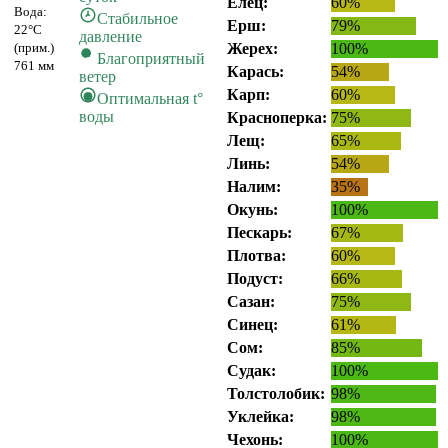
Елец:
60%
Вода:
Стабильное
Ерш:
79%
22°C
давление
(прим.)
Жерех:
100%
Благоприятный
761 мм
Карась:
54%
ветер
Карп:
60%
Оптимальная t°
воды
Красноперка:
75%
Лещ:
65%
Линь:
54%
Налим:
35%
Окунь:
100%
Пескарь:
67%
Плотва:
60%
Подуст:
66%
Сазан:
75%
Синец:
61%
Сом:
85%
Судак:
100%
Толстолобик:
98%
Уклейка:
98%
Чехонь:
100%