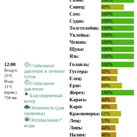
Синец:
69%
Сом:
100%
Судак:
100%
Толстолобик:
100%
Уклейка:
100%
Чехонь:
100%
Щука:
100%
Язь:
100%
12:00
Голавль:
100%
Стабильное
Воздух:
давление в течение
Густера:
50%
25°C
суток
Елец:
49%
Вода:
Стабильное
Ерш:
64%
21°C
давление
(прим.)
Жерех:
100%
Благоприятный
758 мм
Карась:
44%
ветер
Карп:
49%
Облачность (для
хищника)
Красноперка:
61%
Оптимальная t°
Лещ:
53%
воды
Линь:
44%
Налим:
46%