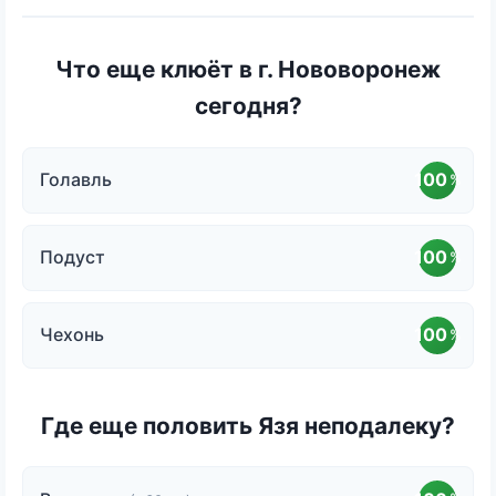
Что еще клюёт в г. Нововоронеж
сегодня?
Голавль
100
%
Подуст
100
%
Чехонь
100
%
Где еще половить Язя неподалеку?