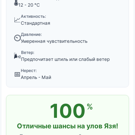
🌡️
12 - 20 °C
Активность:
📈
Стандартная
Давление:
⏲️
Умеренная чувствительность
Ветер:
🌬️
Предпочитает штиль или слабый ветер
Нерест:
📅
Апрель - Май
100
%
Отличные шансы на улов Язя!