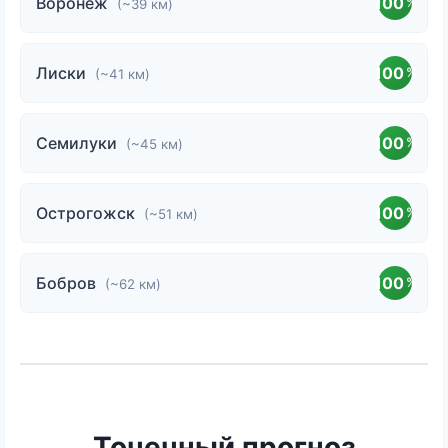
Воронеж
100
%
(~39 км)
Лиски
100
%
(~41 км)
Семилуки
100
%
(~45 км)
Острогожск
100
%
(~51 км)
Бобров
100
%
(~62 км)
Точечный прогноз