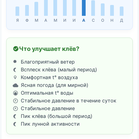
Я
Ф
М
А
М
И
И
А
С
О
Н
Д
Что улучшает клёв?
Благоприятный ветер
Всплеск клёва (малый период)
Комфортная t° воздуха
Ясная погода (для мирной)
Оптимальная t° воды
Стабильное давление в течение суток
Стабильное давление
Пик клёва (большой период)
Пик лунной активности