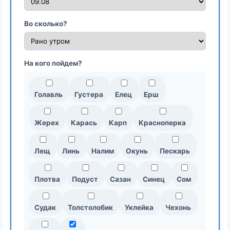
Во сколько?
На кого пойдем?
Голавль
Густера
Елец
Ерш
Жерех
Карась
Карп
Красноперка
Лещ
Линь
Налим
Окунь
Пескарь
Плотва
Подуст
Сазан
Синец
Сом
Судак
Толстолобик
Уклейка
Чехонь