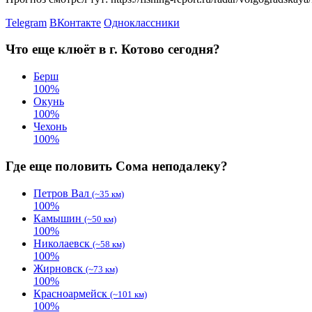
Telegram
ВКонтакте
Одноклассники
Что еще клюёт в г. Котово сегодня?
Берш
100
%
Окунь
100
%
Чехонь
100
%
Где еще половить Сома неподалеку?
Петров Вал
(~35 км)
100
%
Камышин
(~50 км)
100
%
Николаевск
(~58 км)
100
%
Жирновск
(~73 км)
100
%
Красноармейск
(~101 км)
100
%