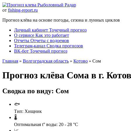
Рыболовный Радар
от
fishing-report.ru
Прогноз клёва на основе погоды, сезона и лунных циклов
Личный кабинет
Точечный прогноз
О сервисе
Как это работает
Отчеты
Отчеты с водоемов
Телеграм-канал
Сводка прогнозов
ВК-бот
Точечный прогноз
Главная
»
Волгоградская область
»
Котово
» Сом
Прогноз клёва Сома в г. Кото
Сводка по виду: Сом
🐟
Тип:
Хищник
🌡️
Оптимальная t° воды:
20 - 28 °C
📈