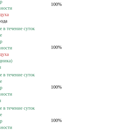
ер
100
%
вности
здуха
вода
е в течение суток
е
ер
100
%
вности
здуха
щника)
ы
е в течение суток
е
100
%
ер
вности
ы
е в течение суток
е
100
%
ер
вности