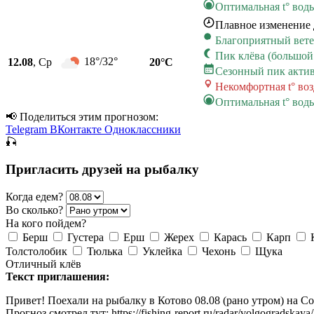
Оптимальная t° вод
Плавное изменение 
Благоприятный вет
Пик клёва (большой
18°/32°
12.08
, Ср
20°C
Сезонный пик акти
Некомфортная t° во
Оптимальная t° вод
📢 Поделиться этим прогнозом:
Telegram
ВКонтакте
Одноклассники
🎣
Пригласить друзей на рыбалку
Когда едем?
Во сколько?
На кого пойдем?
Берш
Густера
Ерш
Жерех
Карась
Карп
Толстолобик
Тюлька
Уклейка
Чехонь
Щука
Отличный клёв
Текст приглашения:
Привет! Поехали на рыбалку в Котово 08.08 (рано утром) на С
Прогноз смотрел тут: https://fishing-report.ru/radar/volgogradskaya