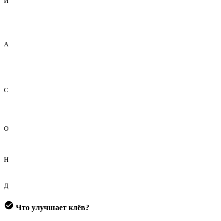
И
А
С
О
Н
Д
Что улучшает клёв?