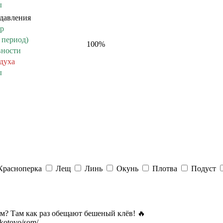
ы
давления
ер
 период)
100
%
вности
здуха
ы
Красноперка
Лещ
Линь
Окунь
Плотва
Подуст
ом? Там как раз обещают бешеный клёв! 🔥
/kotovo/som/