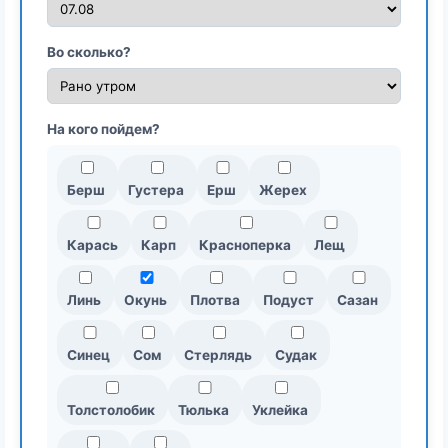
Во сколько?
На кого пойдем?
Берш
Густера
Ерш
Жерех
Карась
Карп
Красноперка
Лещ
Линь
Окунь
Плотва
Подуст
Сазан
Синец
Сом
Стерлядь
Судак
Толстолобик
Тюлька
Уклейка