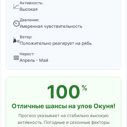
Активность:
📈
Высокая
Давление:
⏲️
Умеренная чувствительность
Ветер:
🌬️
Положительно реагирует на рябь
Нерест:
📅
Апрель - Май
100
%
Отличные шансы на улов Окуня!
Прогноз указывает на стабильно высокую
активность. Погодные и сезонные факторы