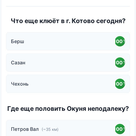
Что еще клюёт в г. Котово сегодня?
Берш
100
%
Сазан
100
%
Чехонь
100
%
Где еще половить Окуня неподалеку?
Петров Вал
100
%
(~35 км)