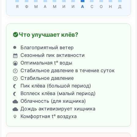
Я
Ф
М
А
М
И
И
А
С
О
Н
Д
Что улучшает клёв?
Благоприятный ветер
Сезонный пик активности
Оптимальная t° воды
Стабильное давление в течение суток
Стабильное давление
Пик клёва (большой период)
Всплеск клёва (малый период)
Облачность (для хищника)
Дождь активизирует хищника
Комфортная t° воздуха