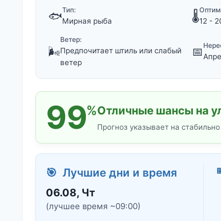
Тип:
Оптим
🐟
🌡️
Мирная рыба
12 - 2
Ветер:
Нере
🌬️
📅
Предпочитает штиль или слабый
Апре
ветер
99
%
Отличные шансы на у
Прогноз указывает на стабильно

🎯 Лучшие дни и время
06.08, Чт
(лучшее время ~09:00)