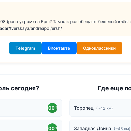
08 (рано утром) на Ерш? Там как раз обещают бешеный клёв! 
radar/tverskaya/andreapol/ersh/
Telegram
ВКонтакте
Одноклассники
оль сегодня?
Где еще п
100
Торопец
%
(~42 км)
100
Западная Двина
%
(~45 км)