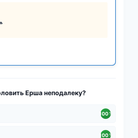
🔥
оловить Ерша неподалеку?
100
%
100
%