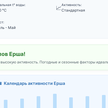
альная t° воды:
Активность:
📈
0 °C
Стандартная
ст:
ль - Май
лов Ерша!
 высокую активность. Погодные и сезонные факторы идеал
 Календарь активности Ерша