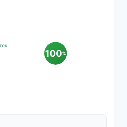
ток
100
%