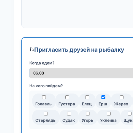
Пригласить друзей на рыбалку
🎣
Когда едем?
На кого пойдем?
Голавль
Густера
Елец
Ерш
Жерех
Стерлядь
Судак
Угорь
Уклейка
Щук