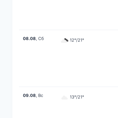
08.08
, Сб
12°/21°
09.08
, Вс
13°/21°