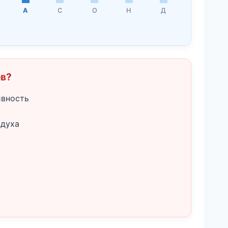
А
С
О
Н
Д
ёв?
ивность
здуха