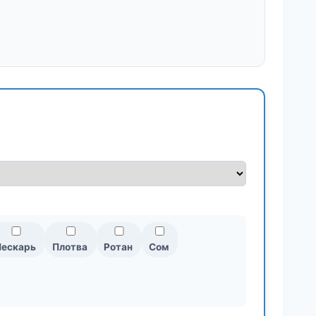
Пескарь
Плотва
Ротан
Сом