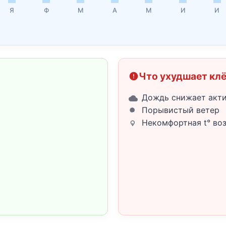
Я
Ф
М
А
М
И
И
Что ухудшает кл
Дождь снижает акт
Порывистый ветер
Некомфортная t° во