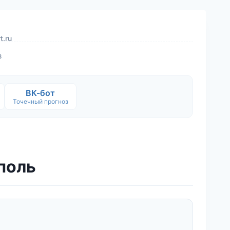
t.ru
в
ВК-бот
Точечный прогноз
аполь