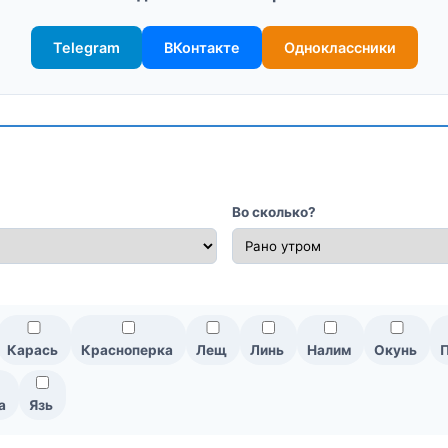
Telegram
ВКонтакте
Одноклассники
Во сколько?
Карась
Красноперка
Лещ
Линь
Налим
Окунь
а
Язь