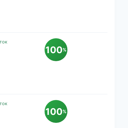
ток
100
%
ток
100
%