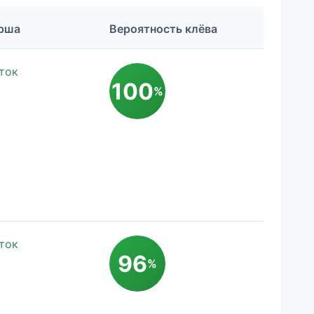
рша
Вероятность клёва
ток
100
%
ток
96
%