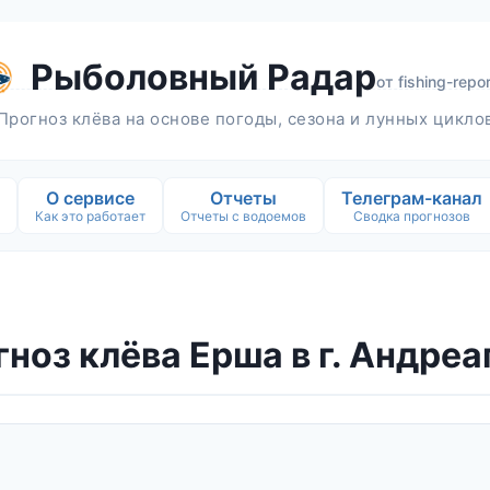
Рыболовный Радар
от
fishing-repor
Прогноз клёва на основе погоды, сезона и лунных цикло
О сервисе
Отчеты
Телеграм-канал
Как это работает
Отчеты с водоемов
Сводка прогнозов
ноз клёва Ерша в г. Андре