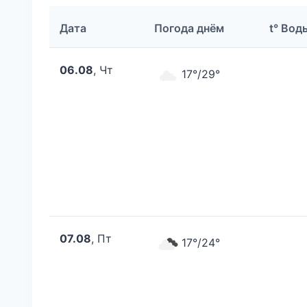
Дата
Погода днём
t° Вод
06.08
, Чт
17°/29°
07.08
, Пт
17°/24°