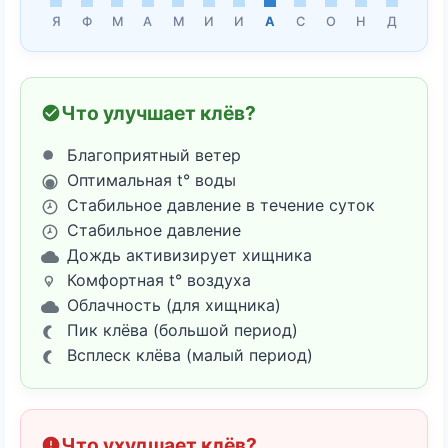
Я
Ф
М
А
М
И
И
А
С
О
Н
Д
Что улучшает клёв?
Благоприятный ветер
Оптимальная t° воды
Стабильное давление в течение суток
Стабильное давление
Дождь активизирует хищника
Комфортная t° воздуха
Облачность (для хищника)
Пик клёва (большой период)
Всплеск клёва (малый период)
Что ухудшает клёв?