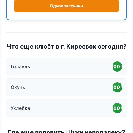
Одноклассники
Что еще клюёт в г. Киреевск сегодня?
Голавль
100
%
Окунь
100
%
Уклейка
100
%
Где еще половить Щуки неподалеку?