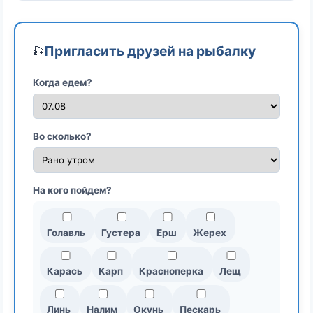
Пригласить друзей на рыбалку
🎣
Когда едем?
Во сколько?
На кого пойдем?
Голавль
Густера
Ерш
Жерех
Карась
Карп
Красноперка
Лещ
Линь
Налим
Окунь
Пескарь