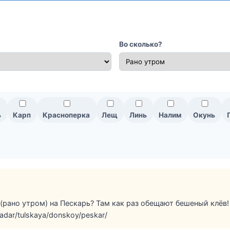
Во сколько?
ь
Карп
Красноперка
Лещ
Линь
Налим
Окунь
(рано утром) на Пескарь? Там как раз обещают бешеный клёв!
radar/tulskaya/donskoy/peskar/