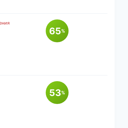
ения
65
%
53
%