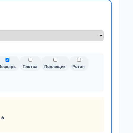
Пескарь
Плотва
Подлещик
Ротан
 🔥