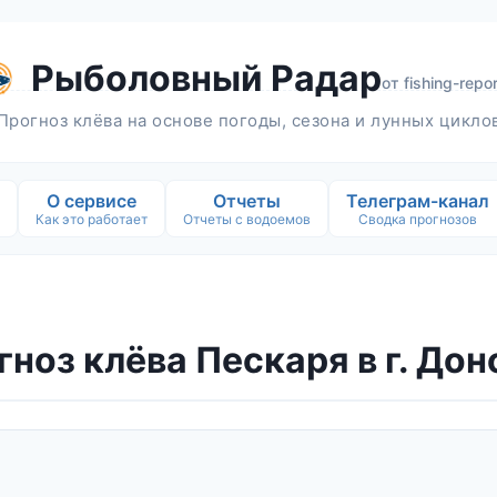
Рыболовный Радар
от
fishing-repor
Прогноз клёва на основе погоды, сезона и лунных цикло
О сервисе
Отчеты
Телеграм-канал
Как это работает
Отчеты с водоемов
Сводка прогнозов
гноз клёва Пескаря в г. Дон