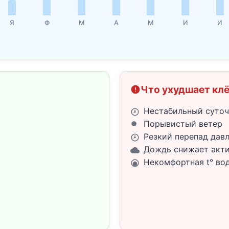
Я
Ф
М
А
М
И
И
Что ухудшает кл
Нестабильный суточ
Порывистый ветер
Резкий перепад дав
Дождь снижает акт
Некомфортная t° во