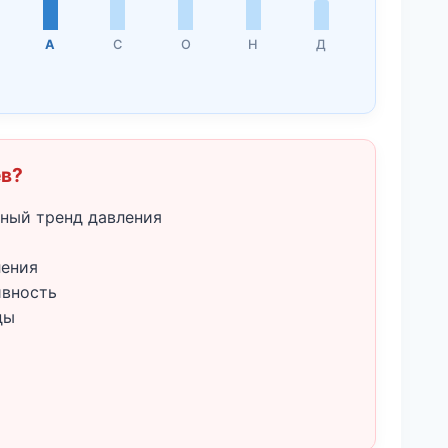
А
С
О
Н
Д
ёв?
ный тренд давления
ления
ивность
ды