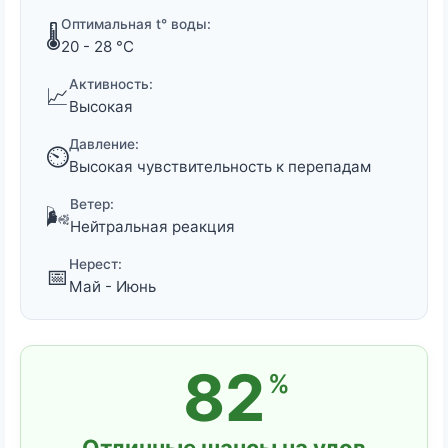
Оптимальная t° воды:
🌡️
20 - 28 °C
Активность:
📈
Высокая
Давление:
⏲️
Высокая чувствительность к перепадам
Ветер:
🌬️
Нейтральная реакция
Нерест:
📅
Май - Июнь
82
%
Отличные шансы на улов