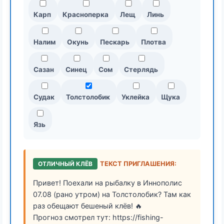
Карп
Красноперка
Лещ
Линь
Налим
Окунь
Пескарь
Плотва
Сазан
Синец
Сом
Стерлядь
Судак
Толстолобик
Уклейка
Щука
Язь
ОТЛИЧНЫЙ КЛЁВ
ТЕКСТ ПРИГЛАШЕНИЯ:
Привет! Поехали на рыбалку в Иннополис
07.08 (рано утром) на Толстолобик? Там как
раз обещают бешеный клёв! 🔥
Прогноз смотрел тут: https://fishing-