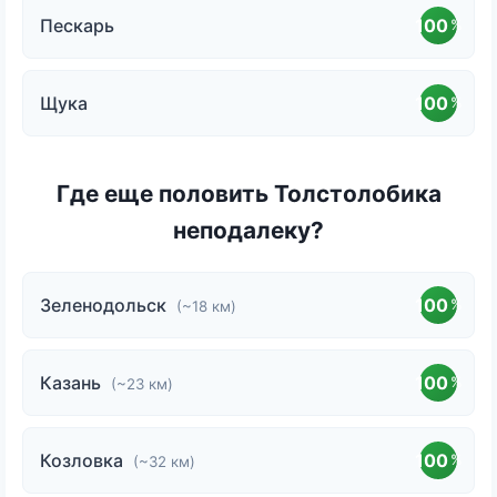
Пескарь
100
%
Щука
100
%
Где еще половить Толстолобика
неподалеку?
Зеленодольск
100
%
(~18 км)
Казань
100
%
(~23 км)
Козловка
100
%
(~32 км)