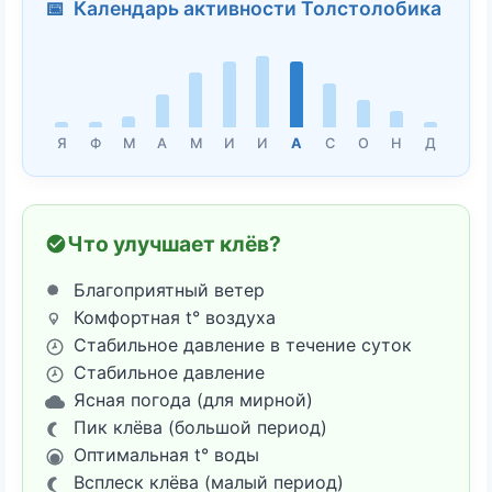
📅 Календарь активности Толстолобика
Я
Ф
М
А
М
И
И
А
С
О
Н
Д
Что улучшает клёв?
Благоприятный ветер
Комфортная t° воздуха
Стабильное давление в течение суток
Стабильное давление
Ясная погода (для мирной)
Пик клёва (большой период)
Оптимальная t° воды
Всплеск клёва (малый период)