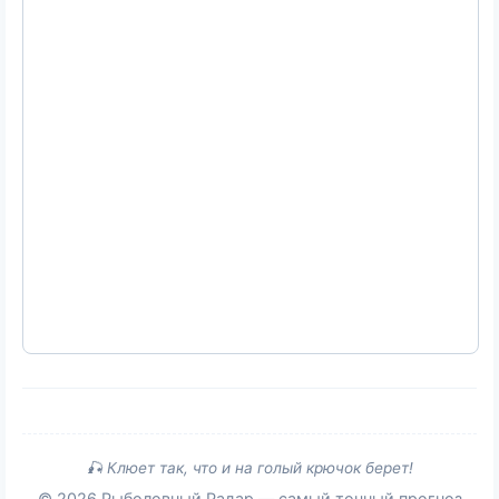
🎣 Клюет так, что и на голый крючок берет!
© 2026 Рыболовный Радар — самый точный прогноз