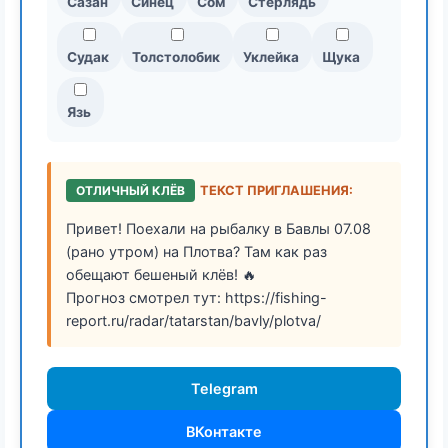
Сазан
Синец
Сом
Стерлядь
Судак
Толстолобик
Уклейка
Щука
Язь
ОТЛИЧНЫЙ КЛЁВ
ТЕКСТ ПРИГЛАШЕНИЯ:
Привет! Поехали на рыбалку в Бавлы 07.08
(рано утром) на Плотва? Там как раз
обещают бешеный клёв! 🔥
Прогноз смотрел тут: https://fishing-
report.ru/radar/tatarstan/bavly/plotva/
Telegram
ВКонтакте