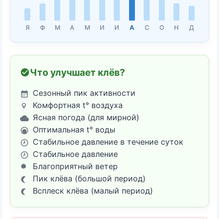
Я
Ф
М
А
М
И
И
А
С
О
Н
Д
Что улучшает клёв?
Сезонный пик активности
Комфортная t° воздуха
Ясная погода (для мирной)
Оптимальная t° воды
Стабильное давление в течение суток
Стабильное давление
Благоприятный ветер
Пик клёва (большой период)
Всплеск клёва (малый период)