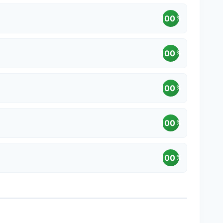
100
%
100
%
100
%
100
%
100
%