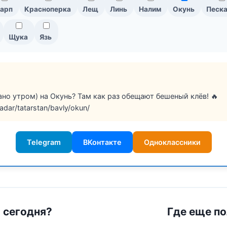
арп
Красноперка
Лещ
Линь
Налим
Окунь
Песк
Щука
Язь
ано утром) на Окунь? Там как раз обещают бешеный клёв! 🔥
adar/tatarstan/bavly/okun/
Telegram
ВКонтакте
Одноклассники
ы сегодня?
Где еще по