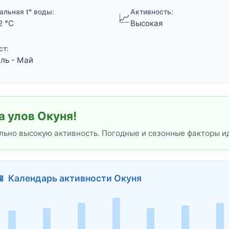
альная t° воды:
Активность:
📈
2 °C
Высокая
ст:
ль - Май
 улов Окуня!
льно высокую активность. Погодные и сезонные факторы и
 Календарь активности Окуня