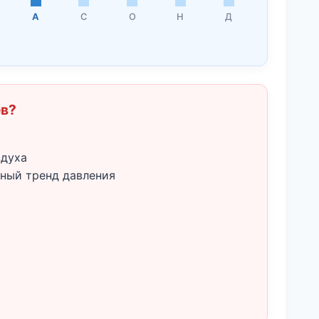
А
С
О
Н
Д
ёв?
здуха
ный тренд давления