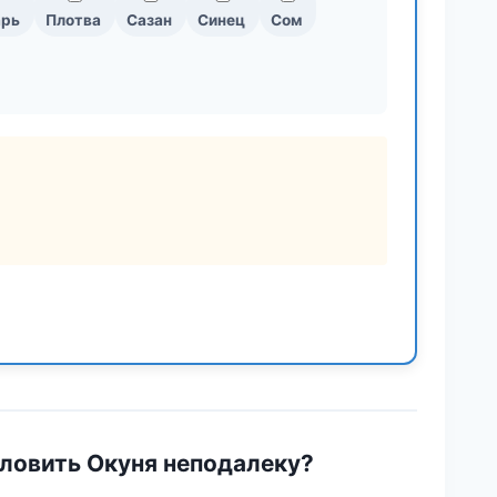
арь
Плотва
Сазан
Синец
Сом
ловить Окуня неподалеку?