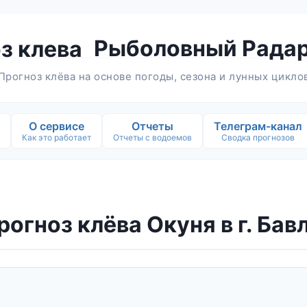
Рыболовный Рада
Прогноз клёва на основе погоды, сезона и лунных цикло
О сервисе
Отчеты
Телеграм-канал
Как это работает
Отчеты с водоемов
Сводка прогнозов
рогноз клёва Окуня в г. Бав