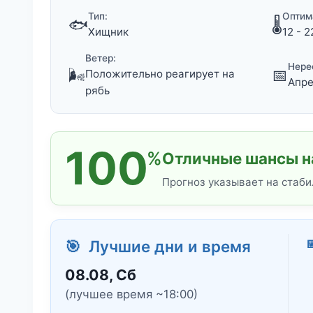
Тип:
Оптим
🐟
🌡️
Хищник
12 - 2
Ветер:
Нере
🌬️
📅
Положительно реагирует на
Апре
рябь
100
%
Отличные шансы на
Прогноз указывает на стаби

🎯 Лучшие дни и время
08.08, Сб
(лучшее время ~18:00)