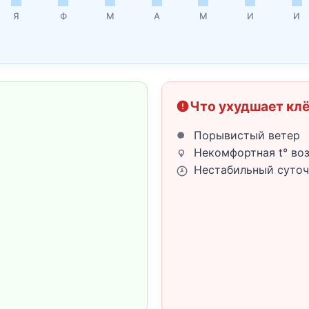
Я
Ф
М
А
М
И
И
Что ухудшает кл
Порывистый ветер
Некомфортная t° во
Нестабильный суточ