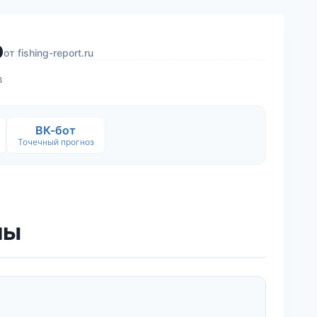
р
от
fishing-report.ru
в
ВК-бот
Точечный прогноз
лы