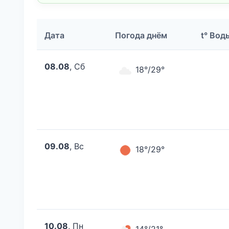
Дата
Погода днём
t° Вод
08.08
, Сб
18°/29°
09.08
, Вс
18°/29°
10.08
, Пн