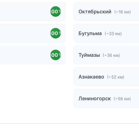
100
Октябрьский
%
(~16 км)
100
Бугульма
%
(~33 км)
100
Туймазы
%
(~36 км)
Азнакаево
(~52 км)
Лениногорск
(~56 км)