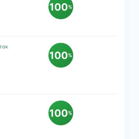
100
%
ток
100
%
100
%