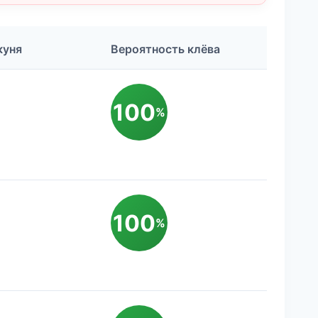
куня
Вероятность клёва
100
%
100
%